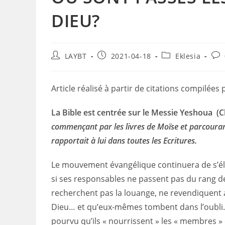
DIEU?
Auteur/autrice
Publication
Post
Com
LAYBT
2021-04-18
Eklesia
de
publiée :
category:
de
la
la
publication :
pub
Article réalisé à partir de citations compilées
La Bible est centrée sur le Messie Yeshoua (Ch
commençant par les livres de Moïse et parcourant
rapportait à lui dans toutes les Ecritures.
Le mouvement évangélique continuera de s’él
si ses responsables ne passent pas du rang de s
recherchent pas la louange, ne revendiquent a
Dieu… et qu’eux-mêmes tombent dans l’oubli. U
pourvu qu’ils « nourrissent » les « membres » e