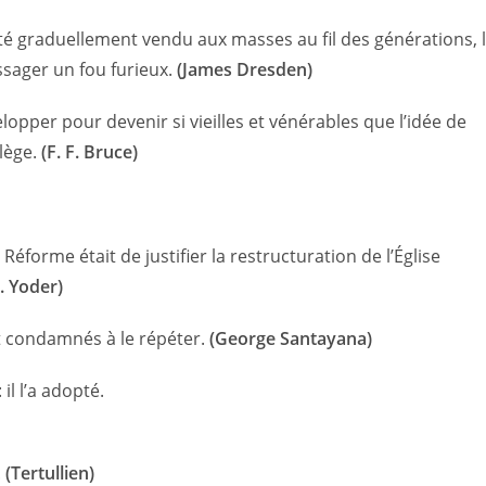
é graduellement vendu aux masses au fil des générations, 
ssager un fou furieux.
(James Dresden)
elopper pour devenir si vieilles et vénérables que l’idée de
lège.
(F. F. Bruce)
Réforme était de justifier la restructuration de l’Église
H. Yoder)
t condamnés à le répéter.
(George Santayana)
il l’a adopté.
.
(Tertullien)