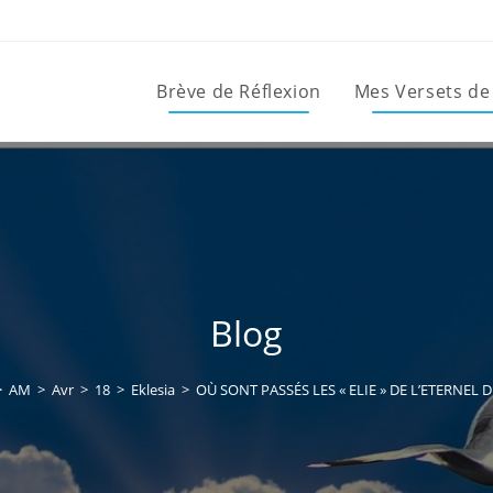
Brève de Réflexion
Mes Versets de
Blog
>
AM
>
Avr
>
18
>
Eklesia
>
OÙ SONT PASSÉS LES « ELIE » DE L’ETERNEL D