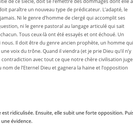
oitié de ce siècle, doit se remettre des dommages dont elle a
 doit paraître un nouveau type de prédicateur. L’adapté, le
 jamais. Ni le genre d’homme de clergé qui accomplit ses
uestion, ni le genre pastoral au langage articulé qui sait
 chacun. Tous ceux-là ont été essayés et ont échoué. Un
mi nous. Il doit être du genre ancien prophète, un homme qu
une voix du trône. Quand il viendra (et je prie Dieu qu’il n’y
 contradiction avec tout ce que notre chère civilisation juge
u nom de l’Eternel Dieu et gagnera la haine et l’opposition
 est ridiculisée. Ensuite, elle subit une forte opposition. Pui
 une évidence.