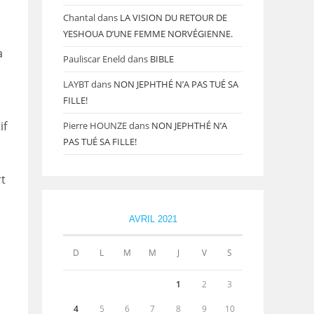
Chantal
dans
LA VISION DU RETOUR DE
YESHOUA D’UNE FEMME NORVÉGIENNE.
à
Pauliscar Eneld
dans
BIBLE
LAYBT
dans
NON JEPHTHÉ N’A PAS TUÉ SA
FILLE!
if
Pierre HOUNZE
dans
NON JEPHTHÉ N’A
PAS TUÉ SA FILLE!
t
AVRIL 2021
D
L
M
M
J
V
S
1
2
3
4
5
6
7
8
9
10