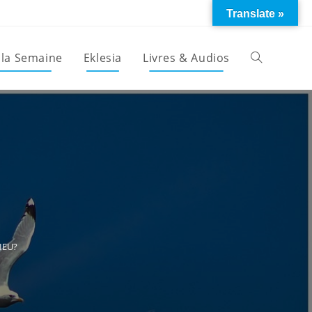
Translate »
 la Semaine
Eklesia
Livres & Audios
Toggle
website
search
IEU?