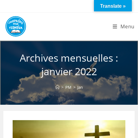
Skip
Translate »
to
content
Menu
Archives mensuelles :
janvier 2022
>
PM
>
Jan