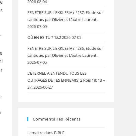
re
2026-08-04
ds
FENETRE SUR L’EKKLESIA n°237: Etude sur
cantique, par Olivier et L’autre Laurent.
2026-07-09
r
OÙ EN ES-TU ? 1&2
2026-07-05
FENETRE SUR L’EKKLESIA n°236: Etude sur
e
cantique, par Olivier et L’autre Laurent.
e!
2026-07-05
ur
L’ETERNEL A ENTENDU TOUS LES
OUTRAGES DE TES ENNEMIS: 2 Rois 18: 13 –
37.
2026-06-27
,
,
n
Commentaires Récents
Lemaitre
dans
BIBLE