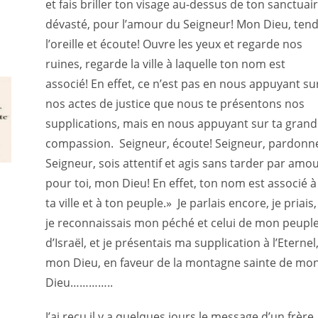
et fais briller ton visage au-dessus de ton sanctuai
dévasté, pour l’amour du Seigneur! Mon Dieu, ten
l’oreille et écoute! Ouvre les yeux et regarde nos
ruines, regarde la ville à laquelle ton nom est
associé! En effet, ce n’est pas en nous appuyant su
nos actes de justice que nous te présentons nos
supplications, mais en nous appuyant sur ta grand
compassion. Seigneur, écoute! Seigneur, pardonn
Seigneur, sois attentif et agis sans tarder par amo
pour toi, mon Dieu! En effet, ton nom est associé à
ta ville et à ton peuple.» Je parlais encore, je priais,
je reconnaissais mon péché et celui de mon peuple
d’Israël, et je présentais ma supplication à l’Eternel
mon Dieu, en faveur de la montagne sainte de mo
Dieu…………..
J’ai reçu il y a quelques jours le message d’un frère