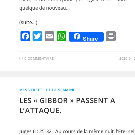
quelque de nouveau…
(suite…)
F
T
E
W
Pr
Share
a
w
m
h
in
c
itt
ai
at
t
0 COMMENTAIRE
2020-04-
e
er
l
s
b
A
o
p
MES VERSETS DE LA SEMAINE
o
p
LES « GIBBOR » PASSENT A
k
L’ATTAQUE.
Juges 6 : 25-32 Au cours de la même nuit, l’Eternel