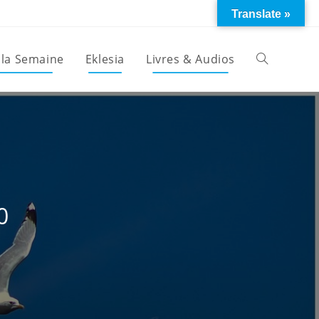
Translate »
 la Semaine
Eklesia
Livres & Audios
Toggle
website
search
0