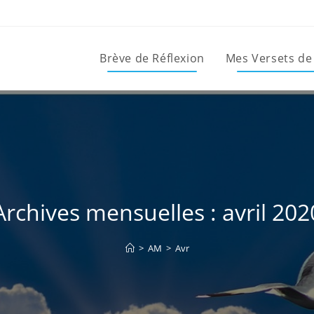
Brève de Réflexion
Mes Versets de
Archives mensuelles : avril 202
>
AM
>
Avr