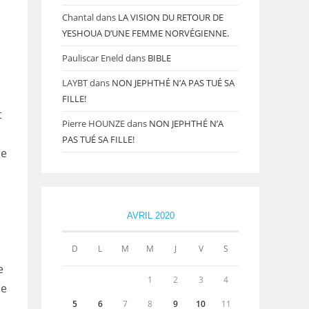
Chantal
dans
LA VISION DU RETOUR DE
YESHOUA D’UNE FEMME NORVÉGIENNE.
Pauliscar Eneld
dans
BIBLE
LAYBT
dans
NON JEPHTHÉ N’A PAS TUÉ SA
FILLE!
t
Pierre HOUNZE
dans
NON JEPHTHÉ N’A
PAS TUÉ SA FILLE!
ce
AVRIL 2020
D
L
M
M
J
V
S
e
1
2
3
4
de
5
6
7
8
9
10
11