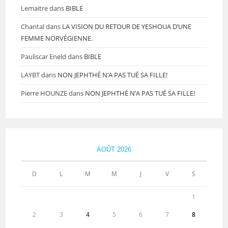
Lemaitre
dans
BIBLE
Chantal
dans
LA VISION DU RETOUR DE YESHOUA D’UNE
FEMME NORVÉGIENNE.
Pauliscar Eneld
dans
BIBLE
LAYBT
dans
NON JEPHTHÉ N’A PAS TUÉ SA FILLE!
Pierre HOUNZE
dans
NON JEPHTHÉ N’A PAS TUÉ SA FILLE!
AOÛT 2026
D
L
M
M
J
V
S
1
2
3
4
5
6
7
8