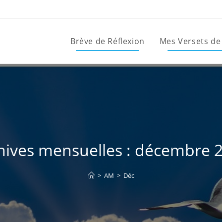
Brève de Réflexion
Mes Versets de
hives mensuelles : décembre 
>
AM
>
Déc