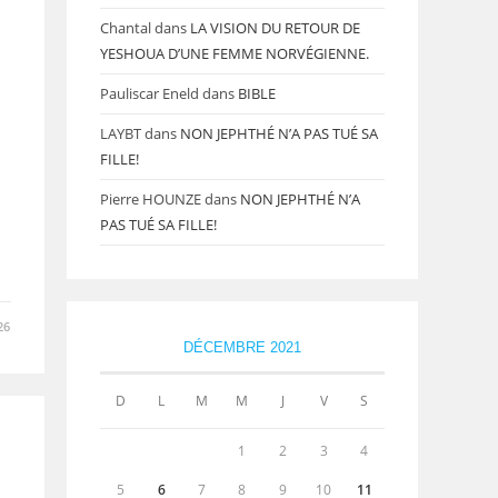
Chantal
dans
LA VISION DU RETOUR DE
YESHOUA D’UNE FEMME NORVÉGIENNE.
Pauliscar Eneld
dans
BIBLE
LAYBT
dans
NON JEPHTHÉ N’A PAS TUÉ SA
FILLE!
Pierre HOUNZE
dans
NON JEPHTHÉ N’A
PAS TUÉ SA FILLE!
26
DÉCEMBRE 2021
D
L
M
M
J
V
S
1
2
3
4
5
6
7
8
9
10
11