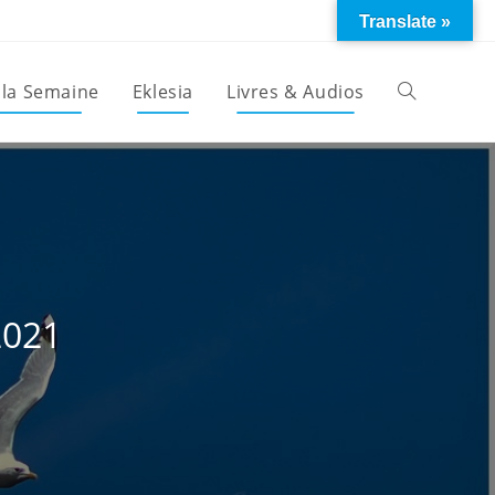
Translate »
 la Semaine
Eklesia
Livres & Audios
Toggle
website
search
2021