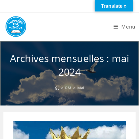
Skip
Translate »
to
content
Menu
Archives mensuelles : mai
2024
>
PM
>
Mai