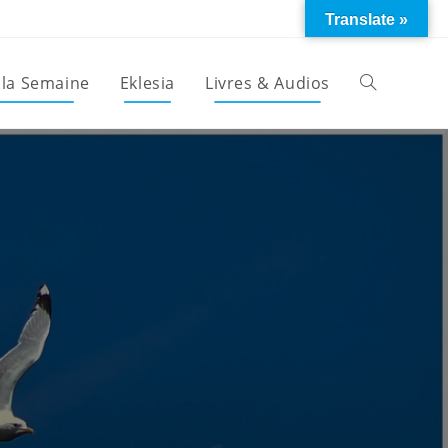
Translate »
 la Semaine
Eklesia
Livres & Audios
Toggle
website
search