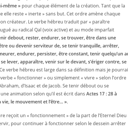
lui-même »
pour chaque élément de la création. Tant que la
e elle reste « inerte » sans but. Cet ordre amène chaque
on créateur. Le verbe hébreu traduit par « paraître
enir debout, rester, endurer, se trouver, être dans une
être ou devenir serviteur de, se tenir tranquille, arrêter,
emeurer, endurer, persister, être constant, tenir quelqu’un a
t, se lever, apparaître, venir sur le devant, s’ériger contre, se
Ce verbe hébreu est large dans sa définition mais je pourra
erbe « fonctionner » ou simplement « vivre » selon l’ordre
Abraham, d’Isaac et de Jacob. Se tenir débout ou se
une animation selon qu’il est écrit dans
Actes 17 : 28 à
 vie, le mouvement et l’être… »
.
ure reçoit un « fonctionnement » de la part de l’Eternel Dieu
ervir, pour continuer à fonctionner selon le dessein arrêter