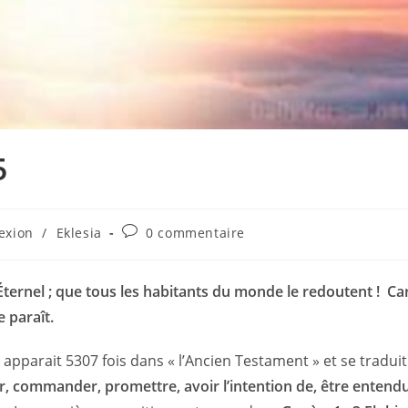
5
Commentaires
exion
/
Eklesia
0 commentaire
de
la
publication :
’Éternel ; que tous les habitants du monde le redoutent ! Ca
e paraît.
r, commander, promettre, avoir l’intention de, être entendu