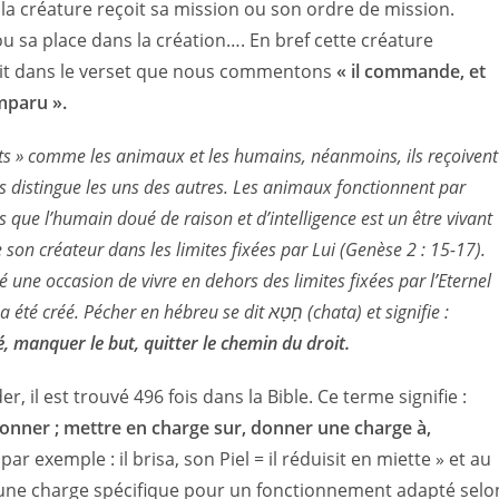
la créature reçoit sa mission ou son ordre de mission.
u sa place dans la création…. En bref cette créature
écrit dans le verset que nous commentons
« il commande, et
mparu ».
nts » comme les animaux et les humains, néanmoins, ils reçoivent
es distingue les uns des autres. Les animaux fonctionnent par
rs que l’humain doué de raison et d’intelligence est un être vivant
e son créateur dans les limites fixées par Lui (Genèse 2 : 15-17).
é une occasion de vivre en dehors des limites fixées par l’Eternel
pèche et manque le but ou l’objectif pour lequel il a été créé. Pécher en hébreu se dit חָטָא (chata) et signifie :
, manquer le but, quitter le chemin du droit.
commander, il est trouvé 496 fois dans la Bible. Ce terme signifie :
nner ; mettre en charge sur, donner une charge à,
if par exemple : il brisa, son Piel = il réduisit en miette » et au
une charge spécifique pour un fonctionnement adapté selo