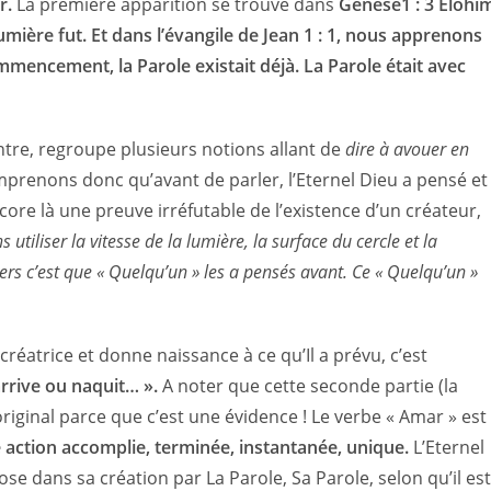
r.
La première apparition se trouve dans
Genèse1 : 3 Elohi
 lumière fut. Et dans l’évangile de Jean 1 : 1, nous apprenons
ommencement, la Parole existait déjà. La Parole était avec
tre, regroupe plusieurs notions allant de
dire à avouer en
prenons donc qu’avant de parler, l’Eternel Dieu a pensé et
core là une preuve irréfutable de l’existence d’un créateur,
 utiliser la vitesse de la lumière, la surface du cercle et la
vers c’est que « Quelqu’un » les a pensés avant. Ce « Quelqu’un »
 créatrice et donne naissance à ce qu’Il a prévu, c’est
arrive ou naquit… ».
A noter que cette seconde partie (la
original parce que c’est une évidence ! Le verbe « Amar » est
 action accomplie, terminée, instantanée, unique.
L’Eternel
ose dans sa création par La Parole, Sa Parole, selon qu’il est