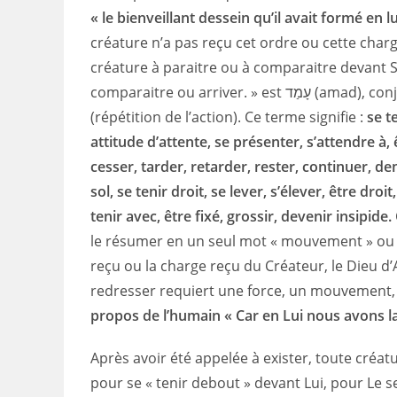
« le bienveillant dessein qu’il avait formé en 
créature n’a pas reçu cet ordre ou cette charg
créature à paraitre ou à comparaitre devant S
comparaitre ou arriver. » est עָמַד (amad), conjugué au radical Qal (voix active) et au mode imparfait
(répétition de l’action). Ce terme signifie :
se t
attitude d’attente, se présenter, s’attendre à, 
cesser, tarder, retarder, rester, continuer, d
sol, se tenir droit, se lever, s’élever, être droi
tenir avec, être fixé, grossir, devenir insipide.
le résumer en un seul mot « mouvement » ou v
reçu ou la charge reçu du Créateur, le Dieu d’
redresser requiert une force, un mouvement, 
propos de l’humain « Car en Lui nous avons la
Après avoir été appelée à exister, toute créat
pour se « tenir debout » devant Lui, pour Le s