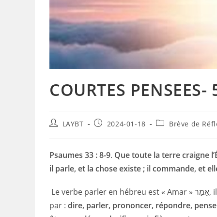
COURTES PENSEES- 
Auteur/autrice
Publication
Post
LAYBT
2024-01-18
Brève de Réfl
de
publiée :
category:
la
publication :
Psaumes 33 : 8-9
.
Que toute la terre craigne l
il parle, et la chose existe ; il commande, et ell
Le verbe parler en hébreu est « Amar » אָמַר, il apparait 5307 fois dans « l’Ancien Testament » et se traduit
par :
dire, parler, prononcer, répondre, pense