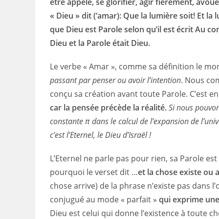
être appelé, se glorifier, agir fièrement, avoue
« Dieu » dit (‘amar): Que la lumière soit! Et la
que Dieu est Parole selon qu’il est écrit Au c
Dieu et la Parole était Dieu.
Le verbe « Amar », comme sa définition le mon
passant par penser ou avoir l’intention
. Nous com
conçu sa création avant toute Parole. C’est en
car la pensée précède la réalité.
Si nous pouvons
constante
π
dans le calcul de l’expansion de l’uni
c’est l’Eternel, le Dieu d’Israël !
L’Eternel ne parle pas pour rien, sa Parole est
pourquoi le verset dit …
et la chose existe ou 
chose arrive) de la phrase n’existe pas dans l’
conjugué au mode « parfait »
qui exprime une
Dieu est celui qui donne l’existence à toute ch