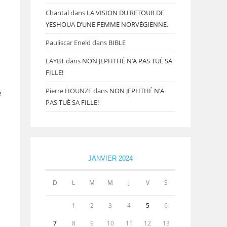
Chantal
dans
LA VISION DU RETOUR DE
YESHOUA D’UNE FEMME NORVÉGIENNE.
Pauliscar Eneld
dans
BIBLE
LAYBT
dans
NON JEPHTHÉ N’A PAS TUÉ SA
FILLE!
Pierre HOUNZE
dans
NON JEPHTHÉ N’A
é
PAS TUÉ SA FILLE!
JANVIER 2024
D
L
M
M
J
V
S
1
2
3
4
5
6
7
8
9
10
11
12
13