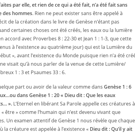
tes par elle, et rien de ce qui a été fait, n’a été fait sans
mière des hommes
. Rien ne peut exister sans être appelé à
écit de la création dans le livre de Genèse n’étant pas
d certaines choses ont été créés, les eaux ou la lumière
accord avec Proverbes 8 : 22-30 et Jean 1 : 1-3, que cette
nus à l’existence au quatrième jour) qui est la Lumière du
début », avant l’existence du Monde puisque rien n’a été cré
 ne visait qu’à nous parler de la venue de cette Lumière/
breux 1 : 3 et Psaumes 33 : 6.
 quelque part ou avoir de la valeur comme dans
Genèse 1 : 6
 eaux…ou dans Genèse 1 : 20 « Dieu dit : Que les eaux
s… ».
L’Eternel en libérant Sa Parole appelle ces créatures à
re « être » comme l’humain qui n’est devenu vivant que
vies. Un examen attentif de Genèse 1 nous révèle que chaque
ù la créature est appelée à l’existence «
Dieu dit : Qu’il y ait