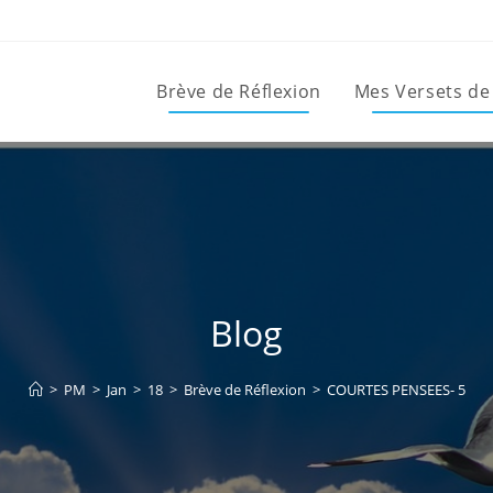
Brève de Réflexion
Mes Versets de
Blog
>
PM
>
Jan
>
18
>
Brève de Réflexion
>
COURTES PENSEES- 5