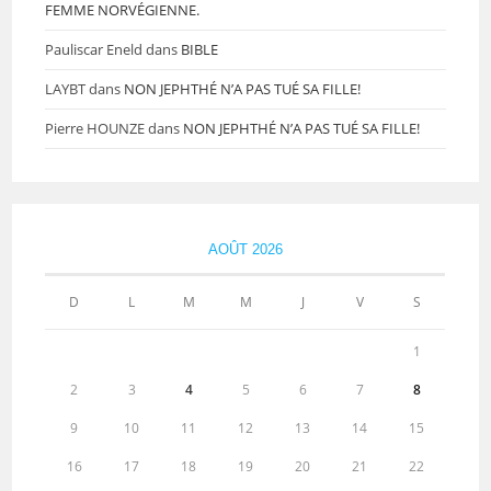
FEMME NORVÉGIENNE.
Pauliscar Eneld
dans
BIBLE
LAYBT
dans
NON JEPHTHÉ N’A PAS TUÉ SA FILLE!
Pierre HOUNZE
dans
NON JEPHTHÉ N’A PAS TUÉ SA FILLE!
AOÛT 2026
D
L
M
M
J
V
S
1
2
3
4
5
6
7
8
9
10
11
12
13
14
15
16
17
18
19
20
21
22