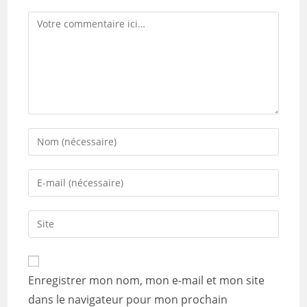
Comment
Enter
your
name
Enter
or
your
username
email
Saisir
to
address
l’URL
comment
to
de
comment
votre
Enregistrer mon nom, mon e-mail et mon site
site
dans le navigateur pour mon prochain
(facultatif)