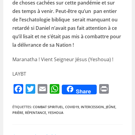
de choses cachées sur cette pandémie et sur
des temps à venir. Peut-être qu’un pan entier
de l’eschatologie biblique serait manquant ou
retardé si Daniel n’avait pas fait attention à ce
qu’il lisait et ne s’était pas mis à combattre pour
la délivrance de sa Nation !
Maranatha ! Vient Seigneur Jésus (Yeshoua) !
LAYBT
F
T
E
W
Pr
Share
a
w
m
h
in
c
itt
ai
at
t
ÉTIQUETTES
:
COMBAT SPIRITUEL
,
COVID19
,
INTERCESSION
,
JEÛNE
,
PRIÈRE
,
RÉPENTANCE
,
YESHOUA
e
er
l
s
b
A