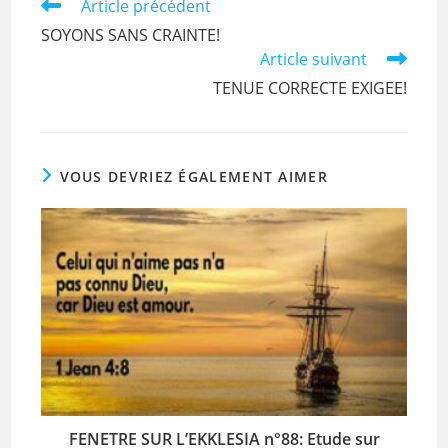
o
p
Read
Article précédent
more
o
p
SOYONS SANS CRAINTE!
articles
Article suivant
k
TENUE CORRECTE EXIGEE!
VOUS DEVRIEZ ÉGALEMENT AIMER
FENETRE SUR L’EKKLESIA n°88: Etude sur