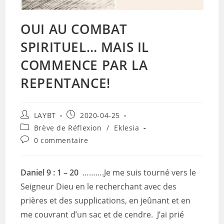
OUI AU COMBAT
SPIRITUEL… MAIS IL
COMMENCE PAR LA
REPENTANCE!
Auteur/autrice
Publication
LAYBT
2020-04-25
de
publiée :
Post
Brève de Réflexion
/
Eklesia
la
category:
Commentaires
0 commentaire
publication :
de
la
publication :
Daniel 9 : 1 – 20
……….Je me suis tourné vers le
Seigneur Dieu en le recherchant avec des
prières et des supplications, en jeûnant et en
me couvrant d’un sac et de cendre. J’ai prié