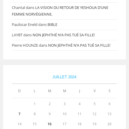
Chantal
dans
LA VISION DU RETOUR DE YESHOUA D’UNE
FEMME NORVÉGIENNE.
Pauliscar Eneld
dans
BIBLE
LAYBT
dans
NON JEPHTHÉ N’A PAS TUÉ SA FILLE!
Pierre HOUNZE
dans
NON JEPHTHÉ N’A PAS TUÉ SA FILLE!
JUILLET 2024
D
L
M
M
J
V
S
1
2
3
4
5
6
7
8
9
10
11
12
13
14
15
16
17
18
19
20