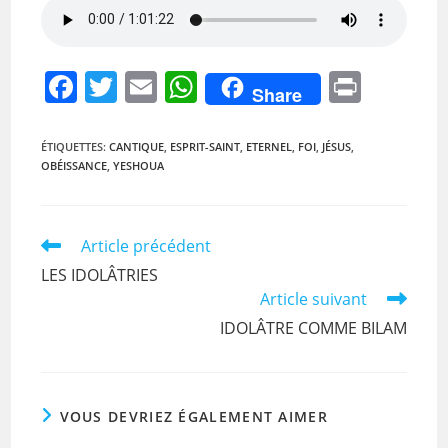
F
T
E
W
Pr
Share
a
w
m
h
in
c
itt
ai
at
t
ÉTIQUETTES
:
CANTIQUE
,
ESPRIT-SAINT
,
ETERNEL
,
FOI
,
JÉSUS
,
OBÉISSANCE
,
YESHOUA
e
er
l
s
b
A
o
p
Read
Article précédent
more
o
p
LES IDOLÂTRIES
articles
Article suivant
k
IDOLÂTRE COMME BILAM
VOUS DEVRIEZ ÉGALEMENT AIMER