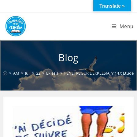
Skip
Translate »
to
content
Menu
Blog
>
AM
>
Juil
>
22
>
Eklesia
>
FENETRE SUR L’EKKLESIA n°147: Etude sur