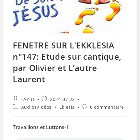
FENETRE SUR L’EKKLESIA
n°147: Etude sur cantique,
par Olivier et L’autre
Laurent
Auteur/autrice
Publication
LAYBT
2024-07-22
de
publiée :
Post
Commentaires
AudiosVidéos
/
Eklesia
0 commentaire
la
category:
de
publication :
la
publication :
Travaillons et Luttons
-1