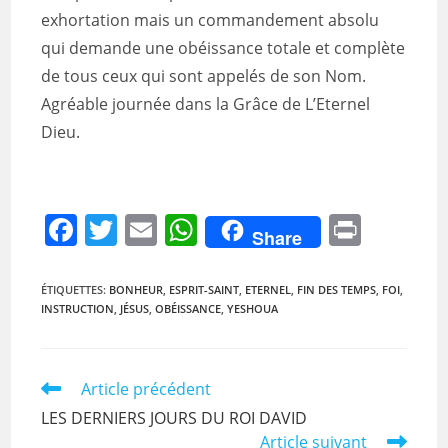
exhortation mais un commandement absolu
qui demande une obéissance totale et complète
de tous ceux qui sont appelés de son Nom.
Agréable journée dans la Grâce de L’Eternel
Dieu.
F
T
E
W
Pr
Share
a
w
m
h
in
c
itt
ai
at
t
ÉTIQUETTES
:
BONHEUR
,
ESPRIT-SAINT
,
ETERNEL
,
FIN DES TEMPS
,
FOI
,
INSTRUCTION
,
JÉSUS
,
OBÉISSANCE
,
YESHOUA
e
er
l
s
b
A
o
p
Read
Article précédent
more
o
p
LES DERNIERS JOURS DU ROI DAVID
articles
Article suivant