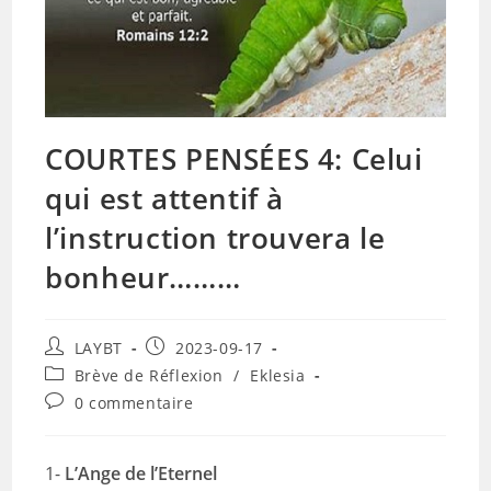
COURTES PENSÉES 4: Celui
qui est attentif à
l’instruction trouvera le
bonheur………
Auteur/autrice
Publication
LAYBT
2023-09-17
de
publiée :
Post
Brève de Réflexion
/
Eklesia
la
category:
Commentaires
0 commentaire
publication :
de
la
publication :
1-
L’Ange de l’Eternel