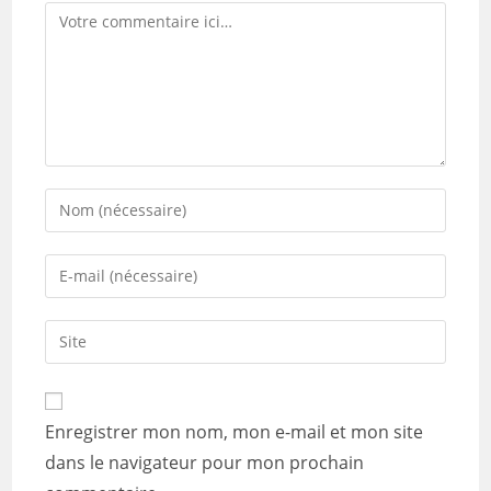
Comment
Enter
your
name
Enter
or
your
username
email
Saisir
to
address
l’URL
comment
to
de
comment
votre
Enregistrer mon nom, mon e-mail et mon site
site
dans le navigateur pour mon prochain
(facultatif)