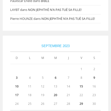
Pauliscar Eneld
dans
BIBLE
LAYBT
dans
NON JEPHTHÉ N’A PAS TUÉ SA FILLE!
Pierre HOUNZE
dans
NON JEPHTHÉ N’A PAS TUÉ SA FILLE!
SEPTEMBRE 2023
D
L
M
M
J
V
S
1
2
3
4
5
6
7
8
9
10
11
12
13
14
15
16
17
18
19
20
21
22
23
24
25
26
27
28
29
30