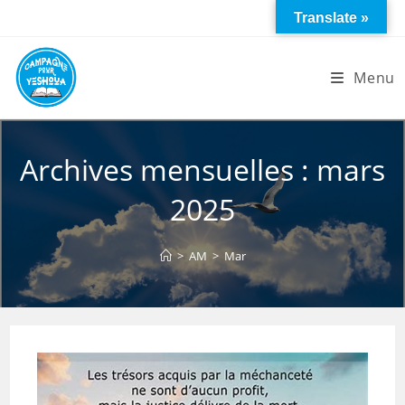
Skip
Translate »
to
content
Menu
Archives mensuelles : mars
2025
>
AM
>
Mar