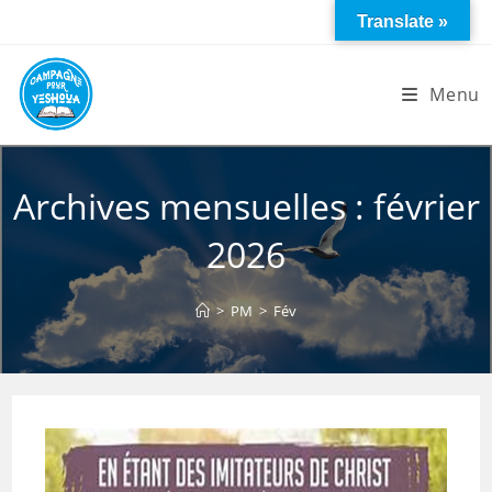
Skip
Translate »
to
content
Menu
Archives mensuelles : février
2026
>
PM
>
Fév