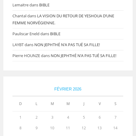
Lemaitre
dans
BIBLE
Chantal
dans
LA VISION DU RETOUR DE YESHOUA D’UNE
FEMME NORVÉGIENNE.
Pauliscar Eneld
dans
BIBLE
LAYBT
dans
NON JEPHTHÉ N’A PAS TUÉ SA FILLE!
Pierre HOUNZE
dans
NON JEPHTHÉ N’A PAS TUÉ SA FILLE!
FÉVRIER 2026
D
L
M
M
J
V
S
1
2
3
4
5
6
7
8
9
10
11
12
13
14