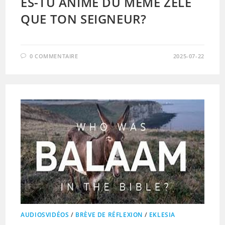
ES-TU ANIMÉ DU MÊME ZÈLE
QUE TON SEIGNEUR?
0 COMMENTAIRE
2025-07-22
AUDIOSVIDÉOS
/
BRÈVE DE RÉFLEXION
/
EKLESIA