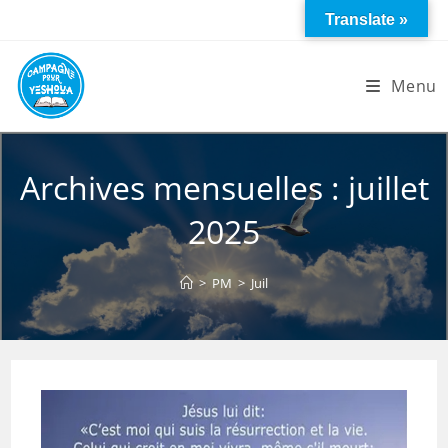
Skip
Translate »
to
content
Menu
Archives mensuelles : juillet
2025
>
PM
>
Juil