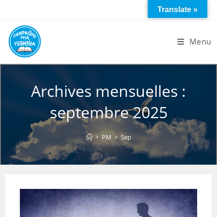
Skip
Translate »
to
content
Menu
Archives mensuelles :
septembre 2025
>
PM
>
Sep