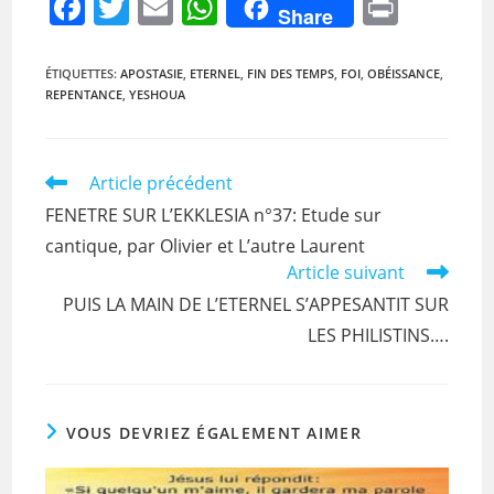
F
T
E
W
Pr
Share
a
w
m
h
in
c
itt
ai
at
t
ÉTIQUETTES
:
APOSTASIE
,
ETERNEL
,
FIN DES TEMPS
,
FOI
,
OBÉISSANCE
,
REPENTANCE
,
YESHOUA
e
er
l
s
b
A
o
p
Read
Article précédent
more
o
p
FENETRE SUR L’EKKLESIA n°37: Etude sur
articles
k
cantique, par Olivier et L’autre Laurent
Article suivant
PUIS LA MAIN DE L’ETERNEL S’APPESANTIT SUR
LES PHILISTINS….
VOUS DEVRIEZ ÉGALEMENT AIMER