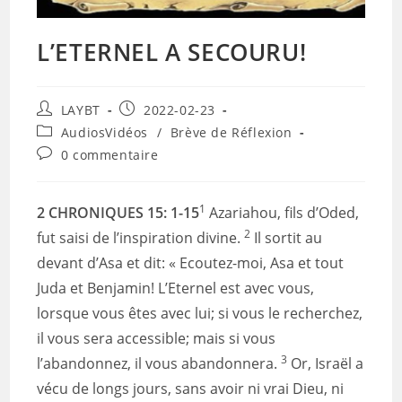
L’ETERNEL A SECOURU!
Auteur/autrice
Publication
LAYBT
2022-02-23
de
publiée :
Post
AudiosVidéos
/
Brève de Réflexion
la
category:
Commentaires
0 commentaire
publication :
de
la
publication :
1
2 CHRONIQUES 15: 1-15
Azariahou, fils d’Oded,
2
fut saisi de l’inspiration divine.
Il sortit au
devant d’Asa et dit: « Ecoutez-moi, Asa et tout
Juda et Benjamin! L’Eternel est avec vous,
lorsque vous êtes avec lui; si vous le recherchez,
il vous sera accessible; mais si vous
3
l’abandonnez, il vous abandonnera.
Or, Israël a
vécu de longs jours, sans avoir ni vrai Dieu, ni