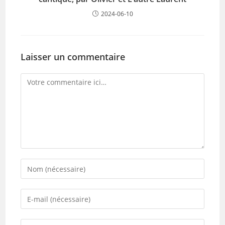
2024-06-10
Laisser un commentaire
Comment
Enter
your
name
Enter
or
your
username
email
Saisir