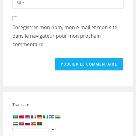
to
address
l’URL
comment
to
de
comment
votre
Enregistrer mon nom, mon e-mail et mon site
site
dans le navigateur pour mon prochain
(facultatif)
commentaire.
Translate