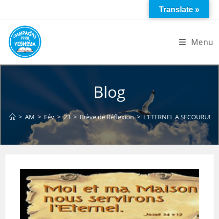
Skip
Translate »
to
content
Menu
Blog
>
AM
>
Fév
>
23
>
Brève de Réflexion
>
L’ETERNEL A SECOURU!