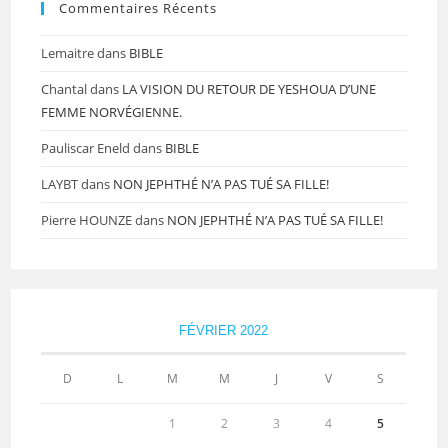
Commentaires Récents
Lemaitre
dans
BIBLE
Chantal
dans
LA VISION DU RETOUR DE YESHOUA D’UNE
FEMME NORVÉGIENNE.
Pauliscar Eneld
dans
BIBLE
LAYBT
dans
NON JEPHTHÉ N’A PAS TUÉ SA FILLE!
Pierre HOUNZE
dans
NON JEPHTHÉ N’A PAS TUÉ SA FILLE!
FÉVRIER 2022
D
L
M
M
J
V
S
1
2
3
4
5