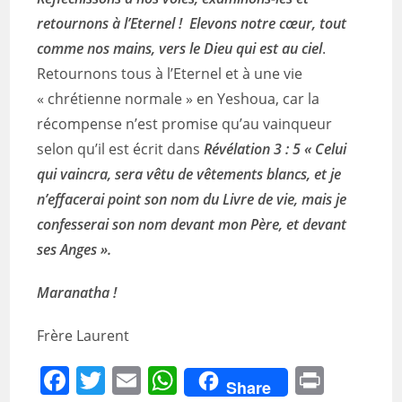
retournons à l’Eternel ! Elevons notre cœur, tout
comme nos mains, vers le Dieu qui est au ciel
.
Retournons tous à l’Eternel et à une vie
« chrétienne normale » en Yeshoua, car la
récompense n’est promise qu’au vainqueur
selon qu’il est écrit dans
Révélation 3 : 5 « Celui
qui vaincra, sera vêtu de
vêtements blancs, et je
n’effacerai point son nom du Livre de vie, mais je
confesserai son nom devant mon Père, et devant
ses Anges ».
Maranatha !
Frère Laurent
F
T
E
W
Pr
Share