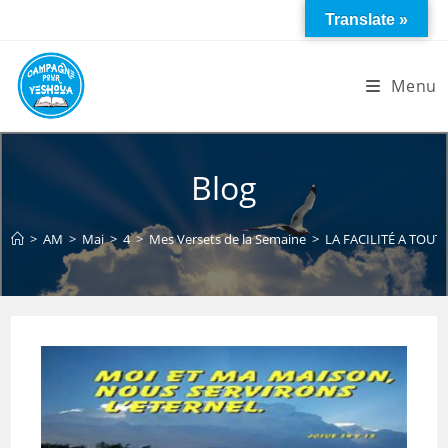
Skip
Translate »
to
content
Menu
Blog
>
AM
>
Mai
>
4
>
Mes Versets de la Semaine
>
LA FACILITÉ A TOUT