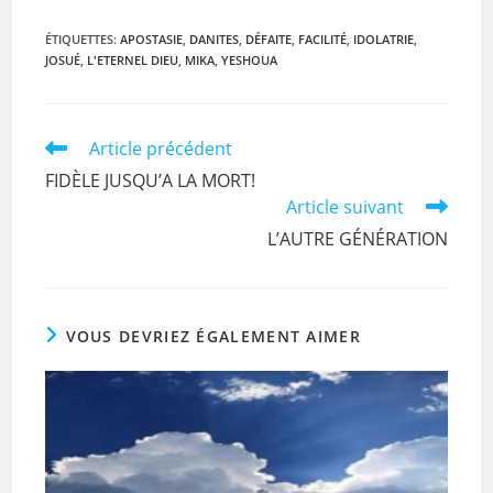
a
w
m
h
in
c
itt
ai
at
t
ÉTIQUETTES
:
APOSTASIE
,
DANITES
,
DÉFAITE
,
FACILITÉ
,
IDOLATRIE
,
JOSUÉ
,
L'ETERNEL DIEU
,
MIKA
,
YESHOUA
e
er
l
s
b
A
o
p
Read
Article précédent
more
o
p
FIDÈLE JUSQU’A LA MORT!
articles
Article suivant
k
L’AUTRE GÉNÉRATION
VOUS DEVRIEZ ÉGALEMENT AIMER