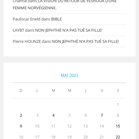
Chantal
dans
LA VISION DU RETOUR DE YESHOUA D’UNE
FEMME NORVÉGIENNE.
Pauliscar Eneld
dans
BIBLE
LAYBT
dans
NON JEPHTHÉ N’A PAS TUÉ SA FILLE!
Pierre HOUNZE
dans
NON JEPHTHÉ N’A PAS TUÉ SA FILLE!
MAI 2021
D
L
M
M
J
V
S
1
2
3
4
5
6
7
8
9
10
11
12
13
14
15
16
17
18
19
20
21
22