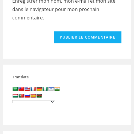
Enregistrer mon nom, mon e-mail et mon site
site
dans le navigateur pour mon prochain
(facultatif)
commentaire.
Translate