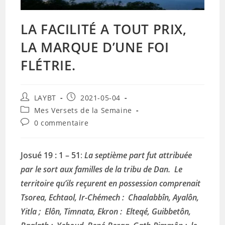
LA FACILITÉ A TOUT PRIX,
LA MARQUE D’UNE FOI
FLÉTRIE.
Auteur/autrice
Publication
LAYBT
2021-05-04
de
publiée :
Post
Mes Versets de la Semaine
la
category:
Commentaires
0 commentaire
publication :
de
la
publication :
Josué 19 : 1 – 51
:
La septième part fut attribuée
par le sort aux familles de la tribu de Dan. Le
territoire qu’ils reçurent en possession comprenait
Tsorea, Echtaol, Ir-Chémech : Chaalabbîn, Ayalôn,
Yitla ; Elôn, Timnata, Ekron : Elteqé, Guibbetôn,