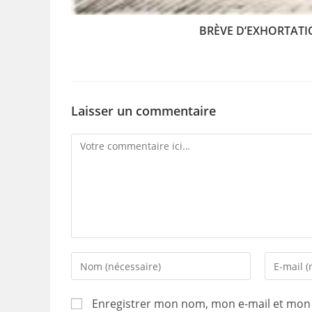
BRÈVE D’EXHORTATION
Laisser un commentaire
Comment
Enter
Enter
your
your
name
email
Enregistrer mon nom, mon e-mail et mon 