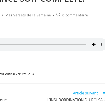
Commentaires
/
Mes Versets de la Semaine
0 commentaire
de
la
publication :
r
n
FOI
,
OBÉISSANCE
,
YESHOUA
Article suivant
ique,
L’INSUBORDINATION DU ROI SA