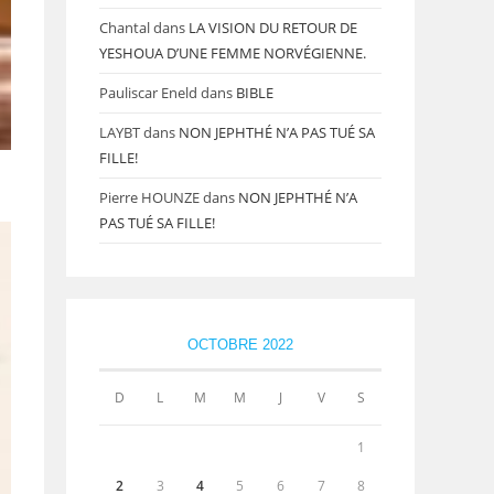
Chantal
dans
LA VISION DU RETOUR DE
YESHOUA D’UNE FEMME NORVÉGIENNE.
Pauliscar Eneld
dans
BIBLE
LAYBT
dans
NON JEPHTHÉ N’A PAS TUÉ SA
FILLE!
Pierre HOUNZE
dans
NON JEPHTHÉ N’A
PAS TUÉ SA FILLE!
OCTOBRE 2022
D
L
M
M
J
V
S
1
2
3
4
5
6
7
8