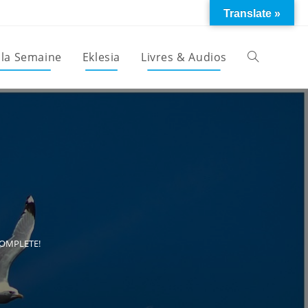
Translate »
 la Semaine
Eklesia
Livres & Audios
Toggle
website
search
COMPLETE!