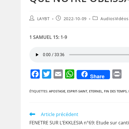
Auteur/autrice
Publication
Post
LAYBT
2022-10-09
AudiosVidéos
de
publiée :
category:
la
publication :
1 SAMUEL 15: 1-9
F
T
E
W
P
Share
a
w
m
h
i
c
itt
ai
at
t
ÉTIQUETTES
:
APOSTASIE
,
ESPRIT-SAINT
,
ETERNEL
,
FIN DES TEMPS
,
e
er
l
s
b
A
Read
Article précédent
o
p
more
FENETRE SUR L’EKKLESIA n°69: Etude sur cant
articles