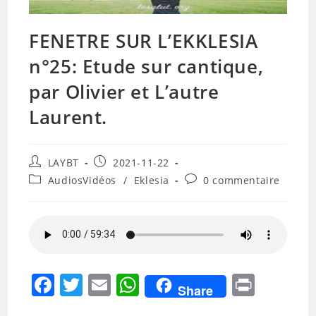
FENETRE SUR L’EKKLESIA
n°25: Etude sur cantique,
par Olivier et L’autre
Laurent.
Auteur/autrice
Publication
LAYBT
2021-11-22
de
publiée :
Post
Commentaires
AudiosVidéos
/
Eklesia
0 commentaire
la
category:
de
publication :
la
publication :
F
T
E
W
Pr
Share
a
w
m
h
in