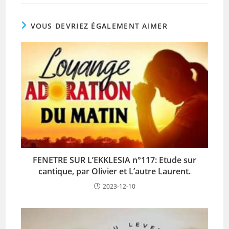
c
itt
ai
at
t
e
er
l
s
VOUS DEVRIEZ ÉGALEMENT AIMER
b
A
o
p
o
p
k
FENETRE SUR L’EKKLESIA n°117: Etude sur
cantique, par Olivier et L’autre Laurent.
2023-12-10