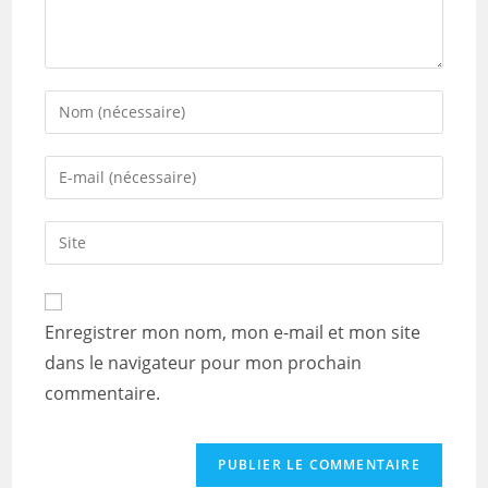
Enter
your
name
Enter
or
your
username
email
Saisir
to
address
l’URL
comment
to
de
comment
votre
Enregistrer mon nom, mon e-mail et mon site
site
dans le navigateur pour mon prochain
(facultatif)
commentaire.