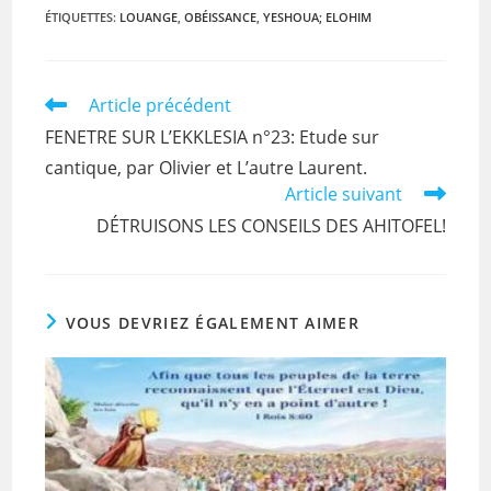
c
itt
ai
at
t
ÉTIQUETTES
:
LOUANGE
,
OBÉISSANCE
,
YESHOUA; ELOHIM
e
er
l
s
b
A
Read
Article précédent
o
p
more
FENETRE SUR L’EKKLESIA n°23: Etude sur
articles
o
p
cantique, par Olivier et L’autre Laurent.
k
Article suivant
DÉTRUISONS LES CONSEILS DES AHITOFEL!
VOUS DEVRIEZ ÉGALEMENT AIMER