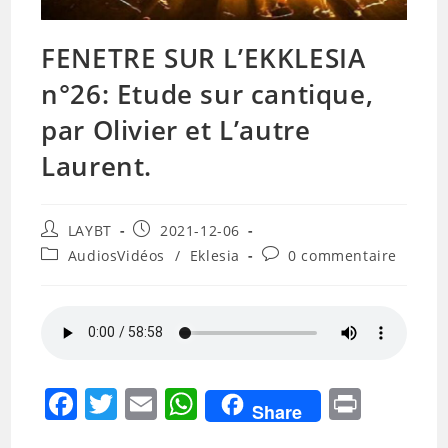
FENETRE SUR L’EKKLESIA
n°26: Etude sur cantique,
par Olivier et L’autre
Laurent.
Auteur/autrice
Publication
LAYBT
2021-12-06
de
publiée :
Post
Commentaires
AudiosVidéos
/
Eklesia
0 commentaire
la
category:
de
publication :
la
publication :
F
T
E
W
Pr
Share
a
w
m
h
in