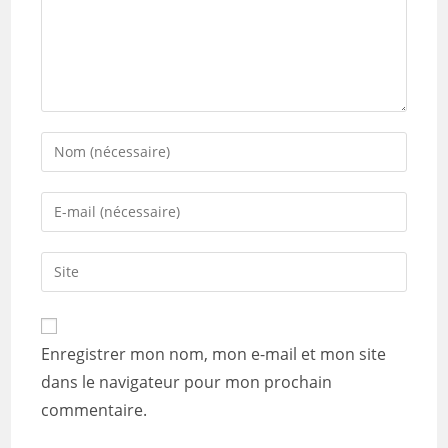
Enter
your
name
Enter
or
your
username
email
Saisir
to
address
l’URL
comment
to
de
comment
votre
Enregistrer mon nom, mon e-mail et mon site
site
dans le navigateur pour mon prochain
(facultatif)
commentaire.