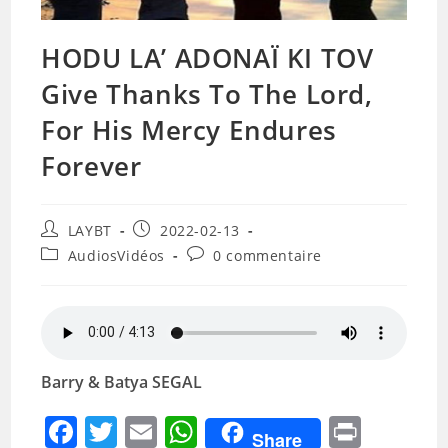
HODU LA’ ADONAÏ KI TOV
Give Thanks To The Lord,
For His Mercy Endures
Forever
Auteur/autrice
Publication
LAYBT
2022-02-13
de
publiée :
Post
Commentaires
AudiosVidéos
0 commentaire
la
category:
de
publication :
la
publication :
Barry & Batya SEGAL
F
T
E
W
Pr
Share