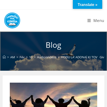
Skip
Translate »
to
content
Menu
Blog
>
AM
>
Fév
>
13
>
AudiosVidéos
>
HODU LA’ ADONAÏ KI TOV Give T