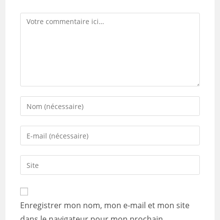
Comment
Enter
your
name
Enter
or
your
username
email
Saisir
to
address
l’URL
comment
to
de
comment
votre
Enregistrer mon nom, mon e-mail et mon site
site
dans le navigateur pour mon prochain