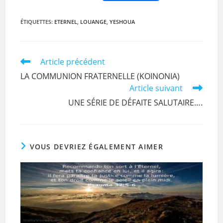
a
w
m
h
in
c
itt
ai
at
t
ÉTIQUETTES
:
ETERNEL
,
LOUANGE
,
YESHOUA
e
er
l
s
b
A
Read
Article précédent
o
p
more
LA COMMUNION FRATERNELLE (KOINONIA)
articles
o
p
Article suivant
k
UNE SÉRIE DE DÉFAITE SALUTAIRE….
VOUS DEVRIEZ ÉGALEMENT AIMER