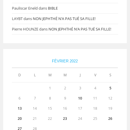
Pauliscar Eneld
dans
BIBLE
LAYBT
dans
NON JEPHTHÉ N’A PAS TUÉ SA FILLE!
Pierre HOUNZE
dans
NON JEPHTHÉ N’A PAS TUÉ SA FILLE!
FÉVRIER 2022
D
L
M
M
J
V
S
1
2
3
4
5
6
7
8
9
10
11
12
13
14
15
16
17
18
19
20
21
22
23
24
25
26
27
28