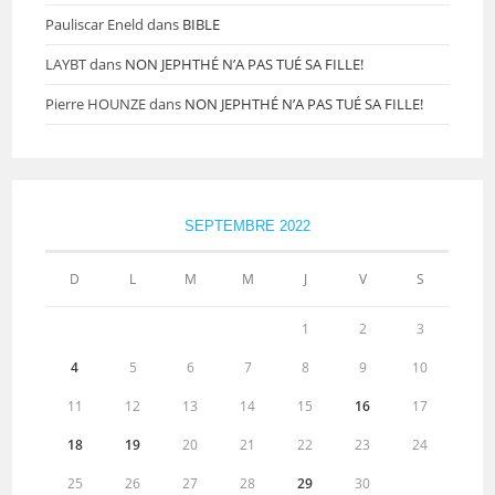
Pauliscar Eneld
dans
BIBLE
LAYBT
dans
NON JEPHTHÉ N’A PAS TUÉ SA FILLE!
Pierre HOUNZE
dans
NON JEPHTHÉ N’A PAS TUÉ SA FILLE!
SEPTEMBRE 2022
D
L
M
M
J
V
S
1
2
3
4
5
6
7
8
9
10
11
12
13
14
15
16
17
18
19
20
21
22
23
24
25
26
27
28
29
30