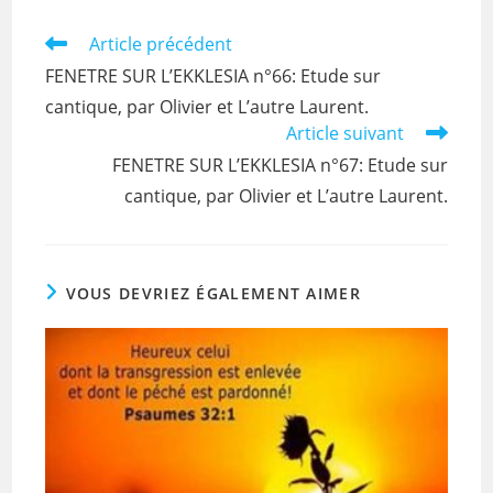
b
A
o
p
Read
Article précédent
more
o
p
FENETRE SUR L’EKKLESIA n°66: Etude sur
articles
k
cantique, par Olivier et L’autre Laurent.
Article suivant
FENETRE SUR L’EKKLESIA n°67: Etude sur
cantique, par Olivier et L’autre Laurent.
VOUS DEVRIEZ ÉGALEMENT AIMER