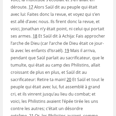
déroute.
17
Alors Saül dit au peuple qui était
avec lui: Faites donc la revue, et voyez qui s’en
est allé d’avec nous. Ils firent donc la revue, et
voici, Jonathan n’y était point, ni celui qui portait
ses armes.
18
Et Saül dit à Achija: Fais approcher
l’arche de Dieu (car l’arche de Dieu était ce jour-
là avec les enfants d’Israël).
19
Mais il arriva,
pendant que Saül parlait au sacrificateur, que le
tumulte, qui était au camp des Philistins, allait
croissant de plus en plus, et Saül dit au
sacrificateur: Retire ta main!
20
Et Saül et tout le
peuple qui était avec lui, fut assemblé à grand
cri, et ils vinrent jusqu’au lieu du combat; et
voici, les Philistins avaient l’épée tirée les uns
contre les autres; c’était un désordre
extrême.
21
Or, les Philistins avaient, comme