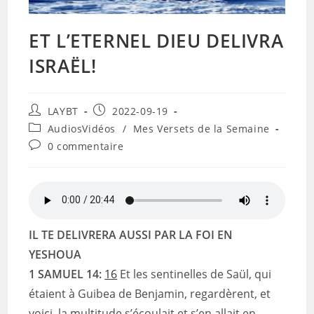
ET L’ETERNEL DIEU DELIVRA
ISRAËL!
Auteur/autrice
Publication
LAYBT
2022-09-19
de
publiée :
Post
AudiosVidéos
/
Mes Versets de la Semaine
la
category:
Commentaires
0 commentaire
publication :
de
la
publication :
IL TE DELIVRERA AUSSI PAR LA FOI EN
YESHOUA
1 SAMUEL 14:
16
Et les sentinelles de Saül, qui
étaient à Guibea de Benjamin, regardèrent, et
voici, la multitude s’écoulait et s’en allait en