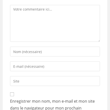
Comment
Enter
your
name
Enter
or
your
username
email
Saisir
to
address
l’URL
comment
to
de
comment
votre
Enregistrer mon nom, mon e-mail et mon site
site
dans le navigateur pour mon prochain
(facultatif)