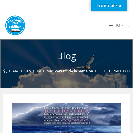
Skip
Translate »
to
content
Menu
Blog
>
PM
>
Sep
>
19
>
Mes Versets de la Semaine
>
ET L’ETERNEL DIEU 