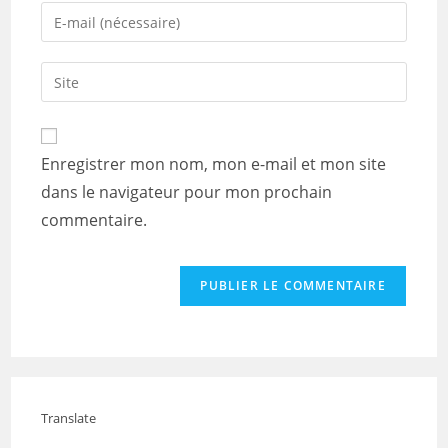
name
Enter
or
your
username
email
Saisir
to
address
l’URL
comment
to
de
comment
votre
Enregistrer mon nom, mon e-mail et mon site
site
dans le navigateur pour mon prochain
(facultatif)
commentaire.
Translate