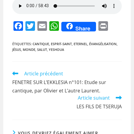
F
T
E
W
Pr
Share
a
w
m
h
in
c
itt
ai
at
t
ÉTIQUETTES
:
CANTIQUE
,
ESPRIT-SAINT
,
ETERNEL
,
ÉVANGÉLISATION
,
JÉSUS
,
MONDE
,
SALUT
,
YESHOUA
e
er
l
s
b
A
o
p
Read
Article précédent
more
o
p
FENETRE SUR L’EKKLESIA n°101: Etude sur
articles
k
cantique, par Olivier et L’autre Laurent.
Article suivant
LES FILS DE TSERUJA
VOUS DEVRIEZ ÉGALEMENT AIMER