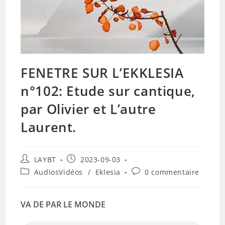
FENETRE SUR L’EKKLESIA
n°102: Etude sur cantique,
par Olivier et L’autre
Laurent.
Auteur/autrice
Publication
LAYBT
2023-09-03
de
publiée :
Post
Commentaires
AudiosVidéos
/
Eklesia
0 commentaire
la
category:
de
publication :
la
publication :
VA DE PAR LE MONDE