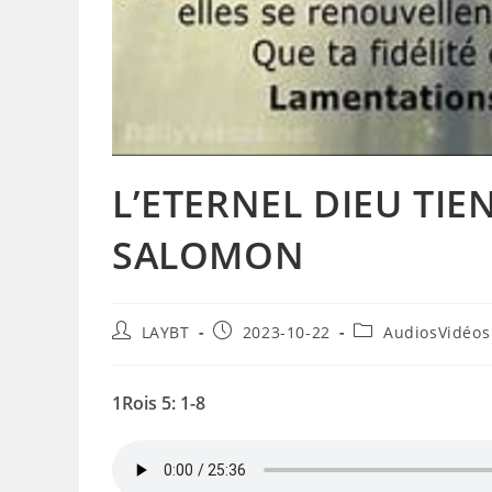
L’ETERNEL DIEU TI
SALOMON
Auteur/autrice
Publication
Post
LAYBT
2023-10-22
AudiosVidéos
de
publiée :
category:
la
publication :
1Rois 5: 1-8