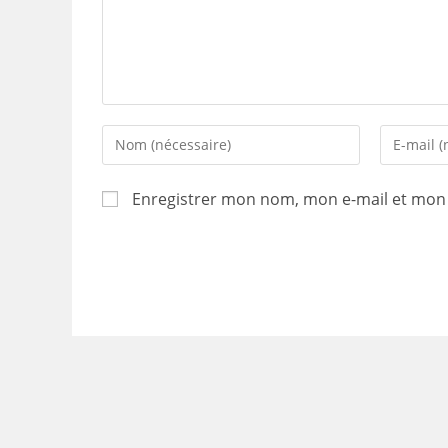
Enter
Enter
your
your
name
email
Enregistrer mon nom, mon e-mail et mon 
or
address
username
to
to
comment
comment