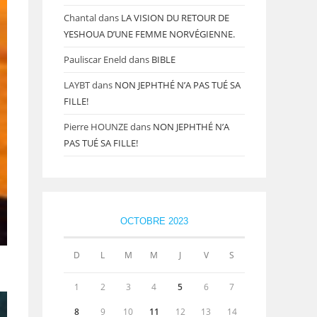
Chantal
dans
LA VISION DU RETOUR DE
YESHOUA D’UNE FEMME NORVÉGIENNE.
Pauliscar Eneld
dans
BIBLE
LAYBT
dans
NON JEPHTHÉ N’A PAS TUÉ SA
FILLE!
Pierre HOUNZE
dans
NON JEPHTHÉ N’A
PAS TUÉ SA FILLE!
OCTOBRE 2023
D
L
M
M
J
V
S
1
2
3
4
5
6
7
8
9
10
11
12
13
14