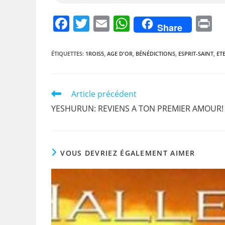
F
T
E
W
P
Share
a
w
m
h
i
c
itt
ai
at
t
ÉTIQUETTES
:
1ROIS5
,
AGE D'OR
,
BÉNÉDICTIONS
,
ESPRIT-SAINT
,
ET
e
er
l
s
b
A
Read
Article précédent
o
p
more
YESHURUN: REVIENS A TON PREMIER AMOUR!
articles
o
p
k
VOUS DEVRIEZ ÉGALEMENT AIMER