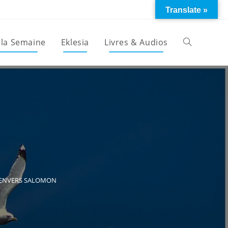
Translate »
 la Semaine
Eklesia
Livres & Audios
Toggle
website
search
S ENVERS SALOMON