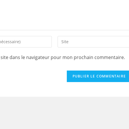
Saisir
l’URL
de
site dans le navigateur pour mon prochain commentaire.
votre
site
(facultatif)