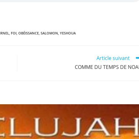
r
n
ERNEL
,
FOI
,
OBÉISSANCE
,
SALOMON
,
YESHOUA
Article suivant
COMME DU TEMPS DE NO