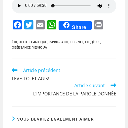
F
T
E
W
Pr
Share
a
w
m
h
in
c
itt
ai
at
t
ÉTIQUETTES
:
CANTIQUE
,
ESPRIT-SAINT
,
ETERNEL
,
FOI
,
JÉSUS
,
OBÉISSANCE
,
YESHOUA
e
er
l
s
b
A
o
p
Read
Article précédent
more
o
p
LEVE-TOI ET AGIS!
articles
Article suivant
k
L’IMPORTANCE DE LA PAROLE DONNÉE
VOUS DEVRIEZ ÉGALEMENT AIMER