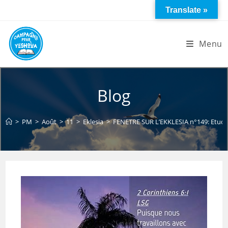
Skip
Translate »
to
content
Menu
Blog
>
PM
>
Août
>
11
>
Eklesia
>
FENETRE SUR L’EKKLESIA n°149: Etude s