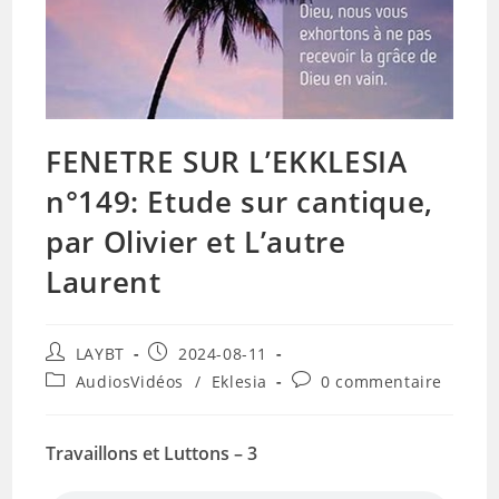
FENETRE SUR L’EKKLESIA
n°149: Etude sur cantique,
par Olivier et L’autre
Laurent
Auteur/autrice
Publication
LAYBT
2024-08-11
de
publiée :
Post
Commentaires
AudiosVidéos
/
Eklesia
0 commentaire
la
category:
de
publication :
la
publication :
Travaillons et Luttons – 3