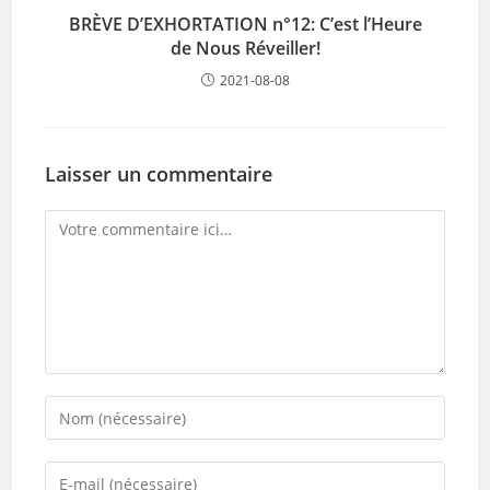
BRÈVE D’EXHORTATION n°12: C’est l’Heure
de Nous Réveiller!
2021-08-08
Laisser un commentaire
Comment
Enter
your
name
Enter