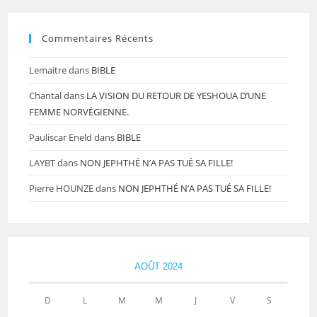
Commentaires Récents
Lemaitre
dans
BIBLE
Chantal
dans
LA VISION DU RETOUR DE YESHOUA D’UNE
FEMME NORVÉGIENNE.
Pauliscar Eneld
dans
BIBLE
LAYBT
dans
NON JEPHTHÉ N’A PAS TUÉ SA FILLE!
Pierre HOUNZE
dans
NON JEPHTHÉ N’A PAS TUÉ SA FILLE!
AOÛT 2024
D
L
M
M
J
V
S