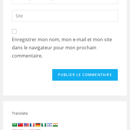
or
your
username
email
Saisir
to
address
l’URL
comment
to
de
comment
votre
Enregistrer mon nom, mon e-mail et mon site
site
dans le navigateur pour mon prochain
(facultatif)
commentaire.
Translate