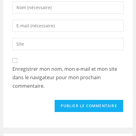
Enter
your
name
Enter
or
your
username
email
Saisir
to
address
l’URL
comment
to
de
comment
votre
Enregistrer mon nom, mon e-mail et mon site
site
dans le navigateur pour mon prochain
(facultatif)
commentaire.