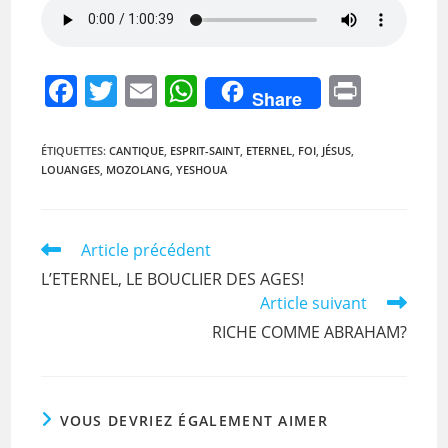
F
T
E
W
Pr
Share
a
w
m
h
in
c
itt
ai
at
t
ÉTIQUETTES
:
CANTIQUE
,
ESPRIT-SAINT
,
ETERNEL
,
FOI
,
JÉSUS
,
LOUANGES
,
MOZOLANG
,
YESHOUA
e
er
l
s
b
A
o
p
Read
Article précédent
more
o
p
L’ETERNEL, LE BOUCLIER DES AGES!
articles
Article suivant
k
RICHE COMME ABRAHAM?
VOUS DEVRIEZ ÉGALEMENT AIMER