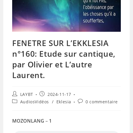
FENETRE SUR L’EKKLESIA
n°160: Etude sur cantique,
par Olivier et L’autre
Laurent.
Auteur/autrice
Publication
LAYBT
2024-11-17
de
publiée :
Post
Commentaires
AudiosVidéos
/
Eklesia
0 commentaire
la
category:
de
publication :
la
publication :
MOZONLANG
–
1