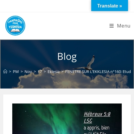
Skip
Translate »
to
content
Menu
Blog
>
PM
>
Nov
>
17
>
Eklesia
>
FENETRE SUR L’EKKLESIA n°160: Etude su