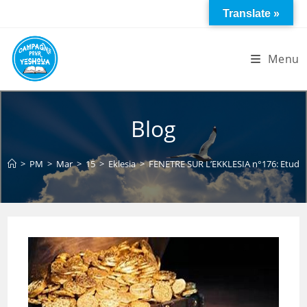
Skip
Translate »
to
content
Menu
Blog
>
PM
>
Mar
>
15
>
Eklesia
>
FENETRE SUR L’EKKLESIA n°176: Etude su