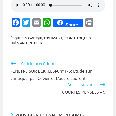
F
T
E
W
Pr
Share
a
w
m
h
in
c
itt
ai
at
t
ÉTIQUETTES
:
CANTIQUE
,
ESPRIT-SAINT
,
ETERNEL
,
FOI
,
JÉSUS
,
OBÉISSANCE
,
YESHOUA
e
er
l
s
b
A
o
p
Read
Article précédent
more
o
p
FENETRE SUR L’EKKLESIA n°175: Etude sur
articles
k
cantique, par Olivier et L’autre Laurent.
Article suivant
COURTES PENSEES – 9
VOUS DEVRIEZ ÉGALEMENT AIMER