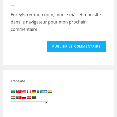
to
de
comment
votre
Enregistrer mon nom, mon e-mail et mon site
site
dans le navigateur pour mon prochain
(facultatif)
commentaire.
Translate