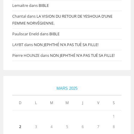
Lemaitre
dans
BIBLE
Chantal
dans
LA VISION DU RETOUR DE YESHOUA D’UNE
FEMME NORVÉGIENNE.
Pauliscar Eneld
dans
BIBLE
LAYBT
dans
NON JEPHTHÉ N’A PAS TUÉ SA FILLE!
Pierre HOUNZE
dans
NON JEPHTHÉ N’A PAS TUÉ SA FILLE!
MARS 2025
D
L
M
M
J
V
S
1
2
3
4
5
6
7
8