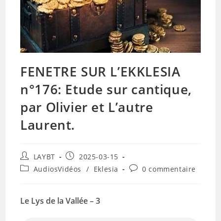
FENETRE SUR L’EKKLESIA
n°176: Etude sur cantique,
par Olivier et L’autre
Laurent.
Auteur/autrice
Publication
LAYBT
2025-03-15
de
publiée :
Post
Commentaires
AudiosVidéos
/
Eklesia
0 commentaire
la
category:
de
publication :
la
publication :
Le Lys de la Vallée – 3