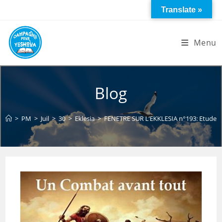
Skip
Translate »
to
content
Menu
Blog
>
PM
>
Juil
>
30
>
Eklesia
>
FENETRE SUR L’EKKLESIA n°193: Etude sur