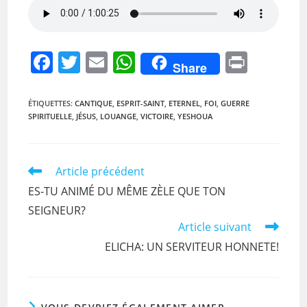
F
T
E
W
Pr
Share
a
w
m
h
in
c
itt
ai
at
t
ÉTIQUETTES
:
CANTIQUE
,
ESPRIT-SAINT
,
ETERNEL
,
FOI
,
GUERRE
SPIRITUELLE
,
JÉSUS
,
LOUANGE
,
VICTOIRE
,
YESHOUA
e
er
l
s
b
A
o
p
Read
Article précédent
more
o
p
ES-TU ANIMÉ DU MÊME ZÈLE QUE TON
articles
k
SEIGNEUR?
Article suivant
ELICHA: UN SERVITEUR HONNETE!