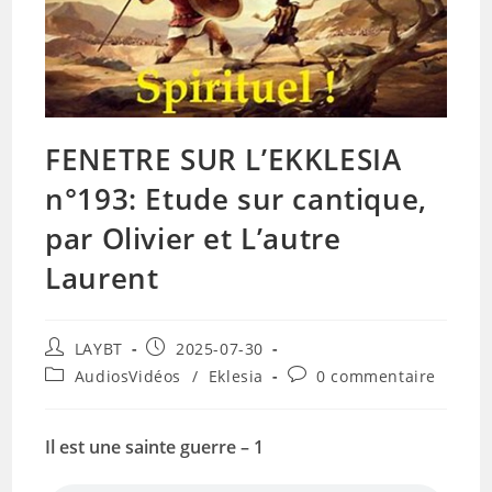
FENETRE SUR L’EKKLESIA
n°193: Etude sur cantique,
par Olivier et L’autre
Laurent
Auteur/autrice
Publication
LAYBT
2025-07-30
de
publiée :
Post
Commentaires
AudiosVidéos
/
Eklesia
0 commentaire
la
category:
de
publication :
la
publication :
Il est une sainte guerre – 1