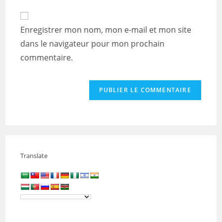
to
de
comment
votre
Enregistrer mon nom, mon e-mail et mon site
site
dans le navigateur pour mon prochain
(facultatif)
commentaire.
Translate