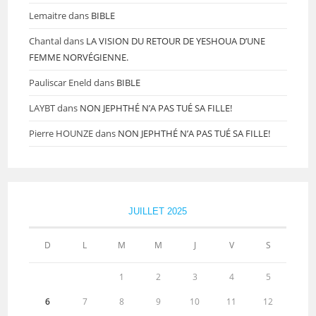
Lemaitre
dans
BIBLE
Chantal
dans
LA VISION DU RETOUR DE YESHOUA D’UNE
FEMME NORVÉGIENNE.
Pauliscar Eneld
dans
BIBLE
LAYBT
dans
NON JEPHTHÉ N’A PAS TUÉ SA FILLE!
Pierre HOUNZE
dans
NON JEPHTHÉ N’A PAS TUÉ SA FILLE!
JUILLET 2025
D
L
M
M
J
V
S
1
2
3
4
5
6
7
8
9
10
11
12