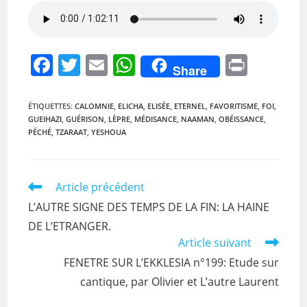
F
T
E
W
Pr
Share
a
w
m
h
in
c
itt
ai
at
t
ÉTIQUETTES
:
CALOMNIE
,
ELICHA
,
ELISÉE
,
ETERNEL
,
FAVORITISME
,
FOI
,
GUEIHAZI
,
GUÉRISON
,
LÈPRE
,
MÉDISANCE
,
NAAMAN
,
OBÉISSANCE
,
e
er
l
s
PÉCHÉ
,
TZARAAT
,
YESHOUA
b
A
o
p
Read
Article précédent
o
p
more
L’AUTRE SIGNE DES TEMPS DE LA FIN: LA HAINE
k
articles
DE L’ETRANGER.
Article suivant
FENETRE SUR L’EKKLESIA n°199: Etude sur
cantique, par Olivier et L’autre Laurent