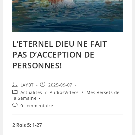
L’ETERNEL DIEU NE FAIT
PAS D’ACCEPTION DE
PERSONNES!
Auteur/autrice
Publication
LAYBT
2025-09-07
de
publiée :
Post
Actualités
/
AudiosVidéos
/
Mes Versets de
la
category:
la Semaine
publication :
Commentaires
0 commentaire
de
la
publication :
2 Rois 5: 1-27