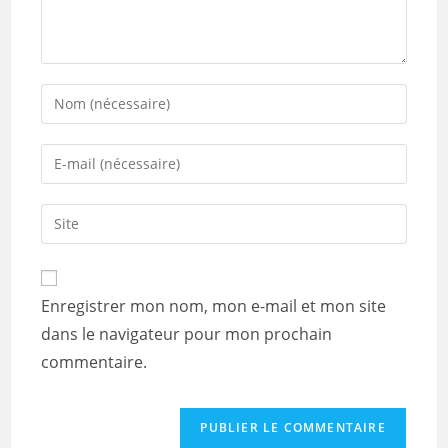
Enter
your
name
Enter
or
your
username
email
Saisir
to
address
l’URL
comment
to
de
comment
votre
Enregistrer mon nom, mon e-mail et mon site
site
dans le navigateur pour mon prochain
(facultatif)
commentaire.