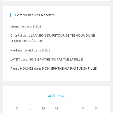
Commentaires Récents
Lemaitre
dans
BIBLE
Chantal
dans
LA VISION DU RETOUR DE YESHOUA D’UNE
FEMME NORVÉGIENNE.
Pauliscar Eneld
dans
BIBLE
LAYBT
dans
NON JEPHTHÉ N’A PAS TUÉ SA FILLE!
Pierre HOUNZE
dans
NON JEPHTHÉ N’A PAS TUÉ SA FILLE!
AOÛT 2026
D
L
M
M
J
V
S