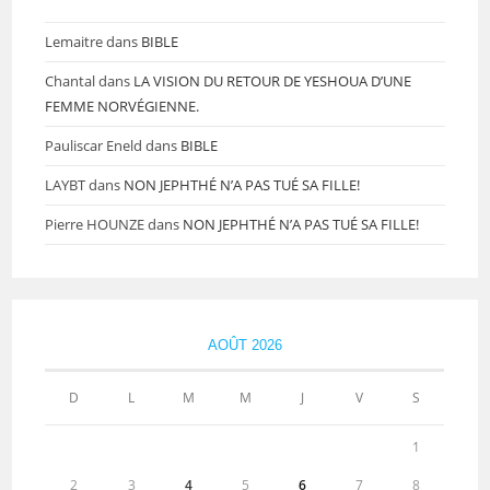
Lemaitre
dans
BIBLE
Chantal
dans
LA VISION DU RETOUR DE YESHOUA D’UNE
FEMME NORVÉGIENNE.
Pauliscar Eneld
dans
BIBLE
LAYBT
dans
NON JEPHTHÉ N’A PAS TUÉ SA FILLE!
Pierre HOUNZE
dans
NON JEPHTHÉ N’A PAS TUÉ SA FILLE!
AOÛT 2026
D
L
M
M
J
V
S
1
2
3
4
5
6
7
8