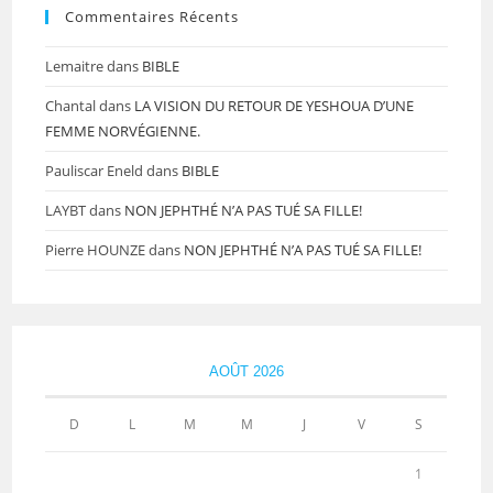
Commentaires Récents
Lemaitre
dans
BIBLE
Chantal
dans
LA VISION DU RETOUR DE YESHOUA D’UNE
FEMME NORVÉGIENNE.
Pauliscar Eneld
dans
BIBLE
LAYBT
dans
NON JEPHTHÉ N’A PAS TUÉ SA FILLE!
Pierre HOUNZE
dans
NON JEPHTHÉ N’A PAS TUÉ SA FILLE!
AOÛT 2026
D
L
M
M
J
V
S
1