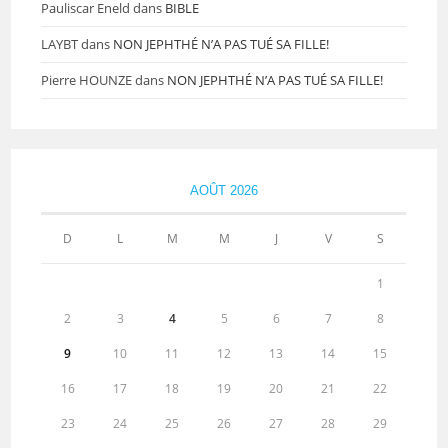
Pauliscar Eneld
dans
BIBLE
LAYBT
dans
NON JEPHTHÉ N’A PAS TUÉ SA FILLE!
Pierre HOUNZE
dans
NON JEPHTHÉ N’A PAS TUÉ SA FILLE!
AOÛT 2026
D
L
M
M
J
V
S
1
2
3
4
5
6
7
8
9
10
11
12
13
14
15
16
17
18
19
20
21
22
23
24
25
26
27
28
29