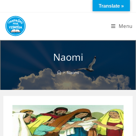
Skip
Translate »
to
content
Menu
Naomi
>
Naomi