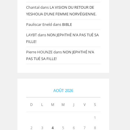
Chantal
dans
LA VISION DU RETOUR DE
YESHOUA D’UNE FEMME NORVÉGIENNE.
Pauliscar Eneld
dans
BIBLE
LAYBT
dans
NON JEPHTHÉ N’A PAS TUÉ SA
FILLE!
Pierre HOUNZE
dans
NON JEPHTHÉ N’A
PAS TUÉ SA FILLE!
AOÛT 2026
D
L
M
M
J
V
S
1
2
3
4
5
6
7
8