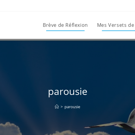
Brève de Réflexion
Mes Versets de
parousie
>
parousie