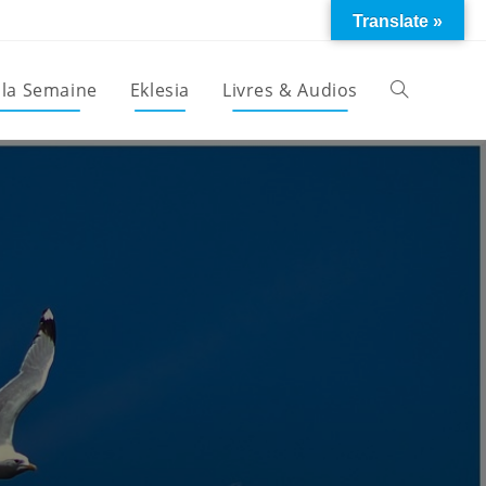
Translate »
 la Semaine
Eklesia
Livres & Audios
Toggle
website
search