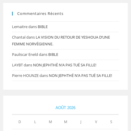
Commentaires Récents
Lemaitre
dans
BIBLE
Chantal
dans
LA VISION DU RETOUR DE YESHOUA D’UNE
FEMME NORVÉGIENNE.
Pauliscar Eneld
dans
BIBLE
LAYBT
dans
NON JEPHTHÉ N’A PAS TUÉ SA FILLE!
Pierre HOUNZE
dans
NON JEPHTHÉ N’A PAS TUÉ SA FILLE!
AOÛT 2026
D
L
M
M
J
V
S