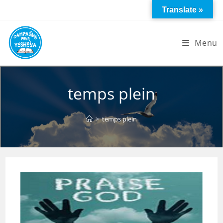
Skip
Translate »
to
content
Menu
temps plein
>
temps plein