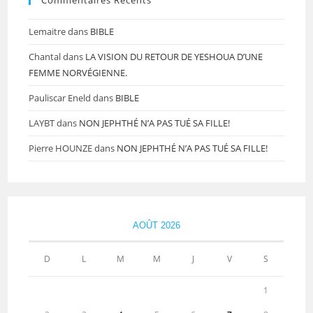
Lemaitre
dans
BIBLE
Chantal
dans
LA VISION DU RETOUR DE YESHOUA D’UNE
FEMME NORVÉGIENNE.
Pauliscar Eneld
dans
BIBLE
LAYBT
dans
NON JEPHTHÉ N’A PAS TUÉ SA FILLE!
Pierre HOUNZE
dans
NON JEPHTHÉ N’A PAS TUÉ SA FILLE!
AOÛT 2026
D
L
M
M
J
V
S
1