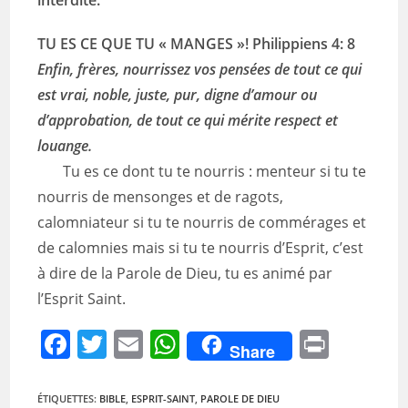
TU ES CE QUE TU « MANGES »!
Philippiens 4: 8
Enfin, frères, nourrissez vos pensées de tout ce qui
est vrai, noble, juste, pur, digne d’amour ou
d’approbation, de tout ce qui mérite respect et
louange.
Tu es ce dont tu te nourris : menteur si tu te
nourris de mensonges et de ragots,
calomniateur si tu te nourris de commérages et
de calomnies mais si tu te nourris d’Esprit, c’est
à dire de la Parole de Dieu, tu es animé par
l’Esprit Saint.
F
T
E
W
Pr
Share
a
w
m
h
in
c
itt
ai
at
t
ÉTIQUETTES
:
BIBLE
,
ESPRIT-SAINT
,
PAROLE DE DIEU