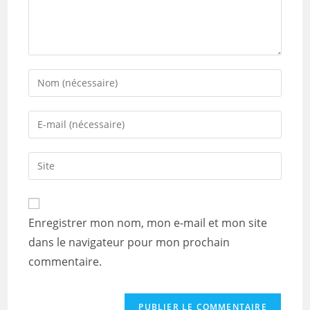
Enter
your
name
Enter
or
your
username
email
Saisir
to
address
l’URL
comment
to
de
comment
votre
Enregistrer mon nom, mon e-mail et mon site
site
dans le navigateur pour mon prochain
(facultatif)
commentaire.