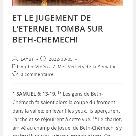
ET LE JUGEMENT DE
L’ETERNEL TOMBA SUR
BETH-CHEMECH!
Auteur/autrice
Publication
LAYBT
2022-03-05
de
publiée :
Post
AudiosVidéos
/
Mes Versets de la Semaine
la
category:
Commentaires
0 commentaire
publication :
de
la
publication :
13
1 SAMUEL 6: 13-19
.
Les gens de Beth-
Chémech faisaient alors la coupe du froment
dans la vallée; en levant les yeux, ils aperçurent
14
l’arche et se réjouirent à cette vue.
Le chariot,
arrivé au champ de Josué, de Beth-Chémech, s’y