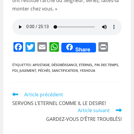
ont restitué l’arche du Seigneur; venez, faites-la
monter chez vous. »
F
T
E
W
Pr
Share
a
w
m
h
in
c
itt
ai
at
t
ÉTIQUETTES
:
APOSTASIE
,
DÉSOBÉISSANCE
,
ETERNEL
,
FIN DES TEMPS
,
FOI
,
JUGEMENT
,
PÉCHÉS
,
SANCTIFICATION
,
YESHOUA
e
er
l
s
b
A
o
p
Read
Article précédent
more
o
p
SERVONS L’ETERNEL COMME IL LE DESIRE!
articles
Article suivant
k
GARDEZ-VOUS D’ÊTRE TROUBLÉS!