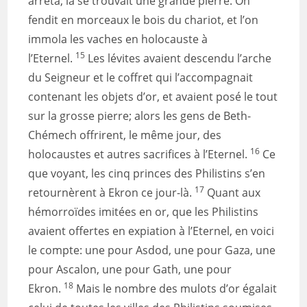
arrêta; là se trouvait une grande pierre. On
fendit en morceaux le bois du chariot, et l’on
immola les vaches en holocauste à
15
l’Eternel.
Les lévites avaient descendu l’arche
du Seigneur et le coffret qui l’accompagnait
contenant les objets d’or, et avaient posé le tout
sur la grosse pierre; alors les gens de Beth-
Chémech offrirent, le même jour, des
16
holocaustes et autres sacrifices à l’Eternel.
Ce
que voyant, les cinq princes des Philistins s’en
17
retournèrent à Ekron ce jour-là.
Quant aux
hémorroïdes imitées en or, que les Philistins
avaient offertes en expiation à l’Eternel, en voici
le compte: une pour Asdod, une pour Gaza, une
pour Ascalon, une pour Gath, une pour
18
Ekron.
Mais le nombre des mulots d’or égalait