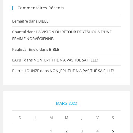
Commentaires Récents
Lemaitre
dans
BIBLE
Chantal
dans
LA VISION DU RETOUR DE YESHOUA D’UNE
FEMME NORVÉGIENNE.
Pauliscar Eneld
dans
BIBLE
LAYBT
dans
NON JEPHTHÉ N’A PAS TUÉ SA FILLE!
Pierre HOUNZE
dans
NON JEPHTHÉ N’A PAS TUÉ SA FILLE!
MARS 2022
D
L
M
M
J
V
S
1
2
3
4
5