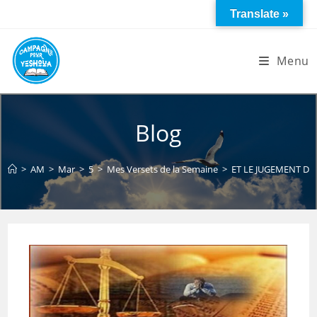
Skip
Translate »
to
content
Menu
Blog
>
AM
>
Mar
>
5
>
Mes Versets de la Semaine
>
ET LE JUGEMENT DE