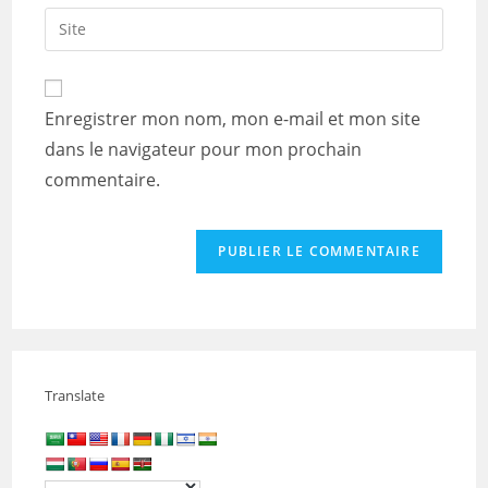
email
Saisir
to
address
l’URL
comment
to
de
comment
votre
Enregistrer mon nom, mon e-mail et mon site
site
dans le navigateur pour mon prochain
(facultatif)
commentaire.
Translate