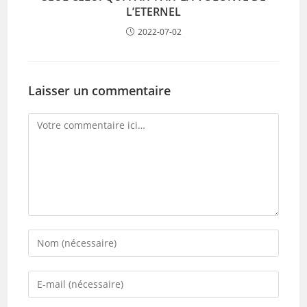
L’ETERNEL
2022-07-02
Laisser un commentaire
Comment
Enter
your
name
Enter
or
your
username