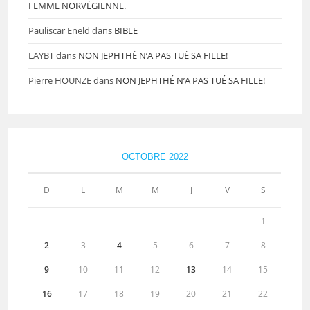
FEMME NORVÉGIENNE.
Pauliscar Eneld
dans
BIBLE
LAYBT
dans
NON JEPHTHÉ N’A PAS TUÉ SA FILLE!
Pierre HOUNZE
dans
NON JEPHTHÉ N’A PAS TUÉ SA FILLE!
OCTOBRE 2022
D
L
M
M
J
V
S
1
2
3
4
5
6
7
8
9
10
11
12
13
14
15
16
17
18
19
20
21
22