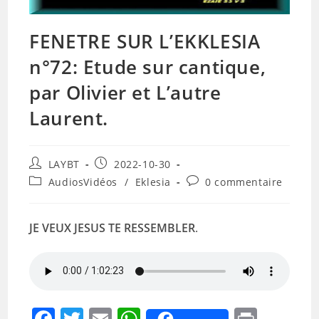
FENETRE SUR L’EKKLESIA
n°72: Etude sur cantique,
par Olivier et L’autre
Laurent.
Auteur/autrice
Publication
LAYBT
2022-10-30
de
publiée :
Post
Commentaires
AudiosVidéos
/
Eklesia
0 commentaire
la
category:
de
publication :
la
publication :
JE VEUX JESUS TE RESSEMBLER
.
F
T
E
W
Pr