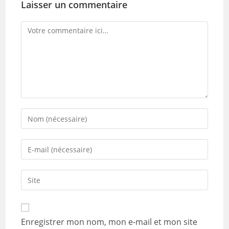
Laisser un commentaire
Comment
Enter
your
name
Enter
or
your
username
email
Saisir
to
address
l’URL
comment
to
de
comment
votre
Enregistrer mon nom, mon e-mail et mon site
site