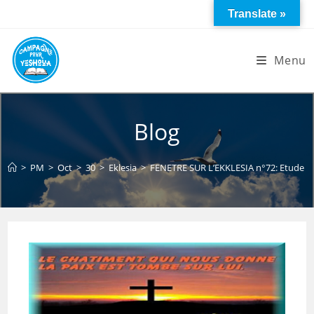
Skip
Translate »
to
content
Menu
Blog
>
PM
>
Oct
>
30
>
Eklesia
>
FENETRE SUR L’EKKLESIA n°72: Etude sur 