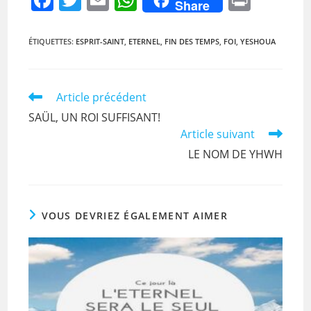
Share
a
w
m
h
in
c
itt
ai
at
t
ÉTIQUETTES
:
ESPRIT-SAINT
,
ETERNEL
,
FIN DES TEMPS
,
FOI
,
YESHOUA
e
er
l
s
b
A
Read
Article précédent
o
p
more
SAÜL, UN ROI SUFFISANT!
articles
o
p
Article suivant
k
LE NOM DE YHWH
VOUS DEVRIEZ ÉGALEMENT AIMER