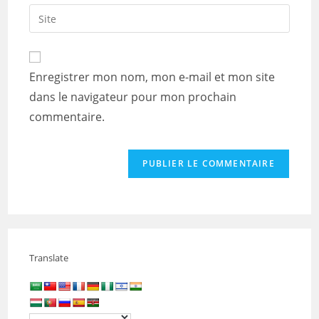
email
Saisir
to
address
l’URL
comment
to
de
comment
votre
Enregistrer mon nom, mon e-mail et mon site
site
dans le navigateur pour mon prochain
(facultatif)
commentaire.
Translate