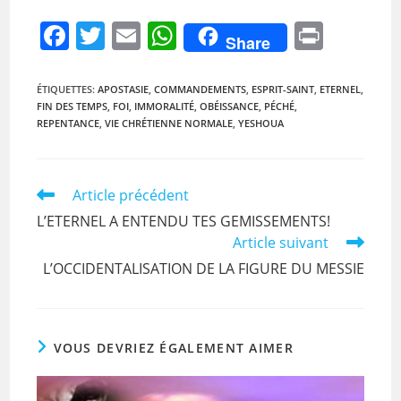
F
T
E
W
Pr
Share
a
w
m
h
in
c
itt
ai
at
t
ÉTIQUETTES
:
APOSTASIE
,
COMMANDEMENTS
,
ESPRIT-SAINT
,
ETERNEL
,
FIN DES TEMPS
,
FOI
,
IMMORALITÉ
,
OBÉISSANCE
,
PÉCHÉ
,
e
er
l
s
REPENTANCE
,
VIE CHRÉTIENNE NORMALE
,
YESHOUA
b
A
o
p
Read
Article précédent
o
p
more
L’ETERNEL A ENTENDU TES GEMISSEMENTS!
k
articles
Article suivant
L’OCCIDENTALISATION DE LA FIGURE DU MESSIE
VOUS DEVRIEZ ÉGALEMENT AIMER