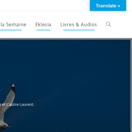
Translate »
 la Semaine
Eklesia
Livres & Audios
Toggle
website
search
 et L’autre Laurent.