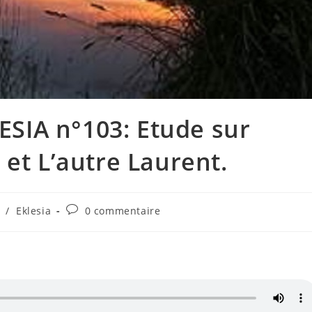
SIA n°103: Etude sur
 et L’autre Laurent.
Commentaires
/
Eklesia
0 commentaire
de
la
publication :