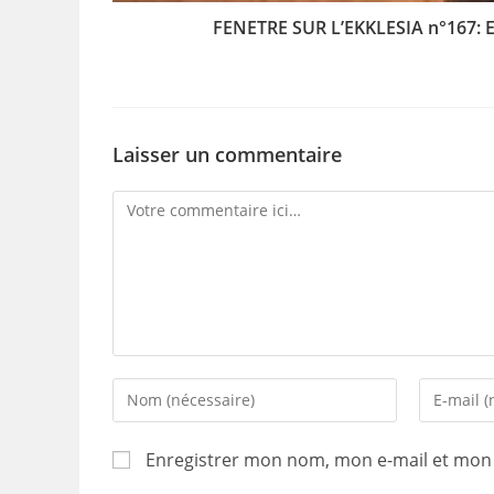
FENETRE SUR L’EKKLESIA n°167: Etu
Laisser un commentaire
Comment
Enter
Enter
your
your
name
email
Enregistrer mon nom, mon e-mail et mon 
or
address