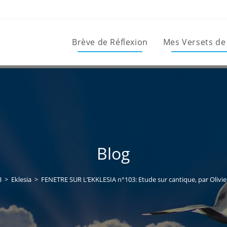
Brève de Réflexion
Mes Versets de
Blog
3
>
Eklesia
>
FENETRE SUR L’EKKLESIA n°103: Etude sur cantique, par Olivier