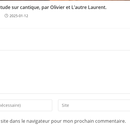
de sur cantique, par Olivier et L’autre Laurent.
2025-01-12
Saisir
l’URL
de
site dans le navigateur pour mon prochain commentaire.
votre