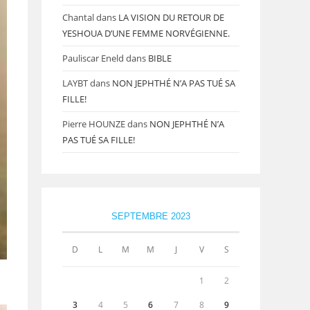
Chantal
dans
LA VISION DU RETOUR DE
YESHOUA D’UNE FEMME NORVÉGIENNE.
Pauliscar Eneld
dans
BIBLE
LAYBT
dans
NON JEPHTHÉ N’A PAS TUÉ SA
FILLE!
Pierre HOUNZE
dans
NON JEPHTHÉ N’A
PAS TUÉ SA FILLE!
SEPTEMBRE 2023
D
L
M
M
J
V
S
1
2
3
4
5
6
7
8
9