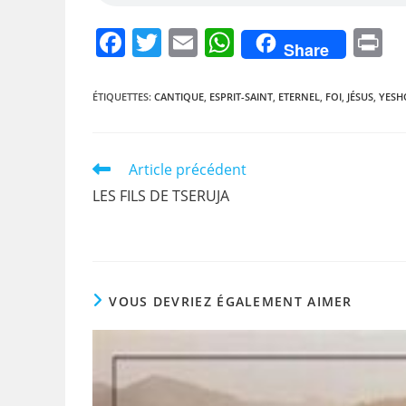
F
T
E
W
P
Share
a
w
m
h
i
c
itt
ai
at
t
ÉTIQUETTES
:
CANTIQUE
,
ESPRIT-SAINT
,
ETERNEL
,
FOI
,
JÉSUS
,
YESH
e
er
l
s
b
A
Read
Article précédent
o
p
more
LES FILS DE TSERUJA
articles
o
p
k
VOUS DEVRIEZ ÉGALEMENT AIMER