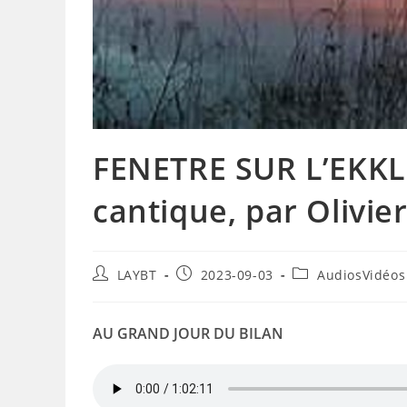
FENETRE SUR L’EKKLE
cantique, par Olivier
Auteur/autrice
Publication
Post
LAYBT
2023-09-03
AudiosVidéos
de
publiée :
category:
la
publication :
AU GRAND JOUR DU BILAN