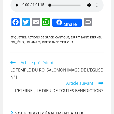
F
T
E
W
Pr
Share
a
w
m
h
in
c
itt
ai
at
t
ÉTIQUETTES
:
ACTIONS DE GRÂCE
,
CANTIQUE
,
ESPRIT-SAINT
,
ETERNEL
,
FOI
,
JÉSUS
,
LOUANGES
,
OBÉISSANCE
,
YESHOUA
e
er
l
s
b
A
o
p
Read
Article précédent
more
o
p
LE TEMPLE DU ROI SALOMON IMAGE DE L’EGLISE
articles
k
N°1
Article suivant
L’ETERNEL, LE DIEU DE TOUTES BENEDICTIONS
VOUS DEVRIEZ ÉGALEMENT AIMER