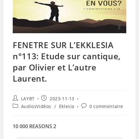
FENETRE SUR L’EKKLESIA
n°113: Etude sur cantique,
par Olivier et L’autre
Laurent.
Auteur/autrice
Publication
LAYBT
2023-11-13
de
publiée :
Post
Commentaires
AudiosVidéos
/
Eklesia
0 commentaire
la
category:
de
publication :
la
publication :
10 000 REASONS 2