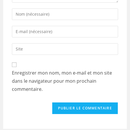
Enter
your
name
Enter
or
your
username
email
Saisir
to
address
l’URL
comment
to
de
comment
votre
Enregistrer mon nom, mon e-mail et mon site
site
dans le navigateur pour mon prochain
(facultatif)
commentaire.