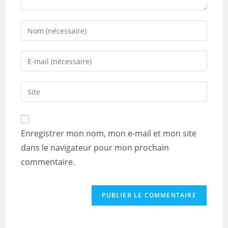
Enter
your
name
Enter
or
your
username
email
Saisir
to
address
l’URL
comment
to
de
comment
votre
Enregistrer mon nom, mon e-mail et mon site
site
dans le navigateur pour mon prochain
(facultatif)
commentaire.