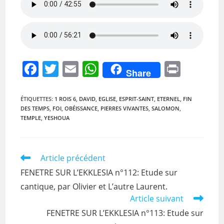
F
T
E
W
Pr
Share
a
w
m
h
in
c
itt
ai
at
t
ÉTIQUETTES
:
1 ROIS 6
,
DAVID
,
EGLISE
,
ESPRIT-SAINT
,
ETERNEL
,
FIN
DES TEMPS
,
FOI
,
OBÉISSANCE
,
PIERRES VIVANTES
,
SALOMON
,
e
er
l
s
TEMPLE
,
YESHOUA
b
A
o
p
Read
Article précédent
o
p
more
FENETRE SUR L’EKKLESIA n°112: Etude sur
k
articles
cantique, par Olivier et L’autre Laurent.
Article suivant
FENETRE SUR L’EKKLESIA n°113: Etude sur