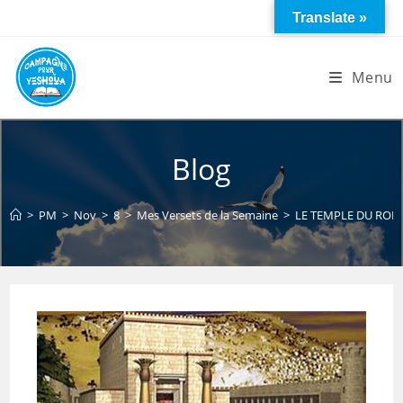
Skip
Translate »
to
content
Menu
Blog
>
PM
>
Nov
>
8
>
Mes Versets de la Semaine
>
LE TEMPLE DU ROI 