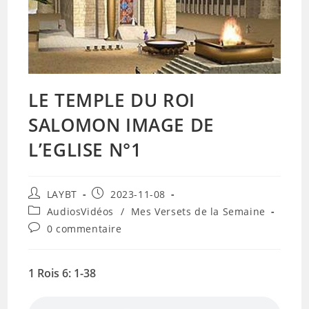
LE TEMPLE DU ROI
SALOMON IMAGE DE
L’EGLISE N°1
Auteur/autrice
Publication
LAYBT
2023-11-08
de
publiée :
Post
AudiosVidéos
/
Mes Versets de la Semaine
la
category:
Commentaires
0 commentaire
publication :
de
la
publication :
1 Rois 6: 1-38