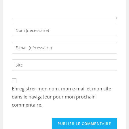
Enter
your
name
Enter
or
your
username
email
Saisir
to
address
l’URL
comment
to
de
comment
votre
Enregistrer mon nom, mon e-mail et mon site
site
dans le navigateur pour mon prochain
(facultatif)
commentaire.