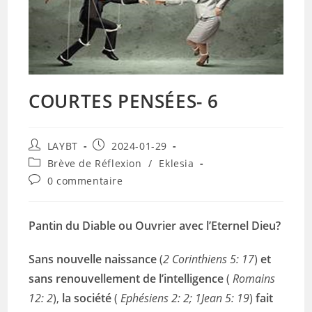
COURTES PENSÉES- 6
Auteur/autrice
Publication
LAYBT
2024-01-29
de
publiée :
Post
Brève de Réflexion
/
Eklesia
la
category:
Commentaires
0 commentaire
publication :
de
la
publication :
Pantin du Diable ou Ouvrier avec l’Eternel Dieu?
Sans nouvelle naissance
(
2 Corinthiens 5: 17
)
et
sans renouvellement de l’intelligence
(
Romains
12: 2
),
la société
(
Ephésiens 2: 2; 1Jean 5: 19
)
fait