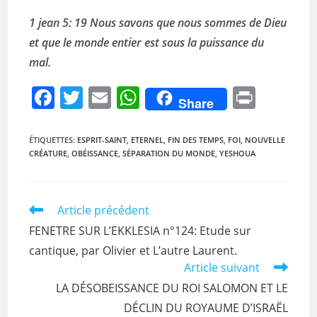
1 jean 5: 19
Nous savons que nous sommes de Dieu
et que le monde entier est sous la puissance du
mal.
F
T
E
W
Pr
Share
a
w
m
h
in
c
itt
ai
at
t
ÉTIQUETTES
:
ESPRIT-SAINT
,
ETERNEL
,
FIN DES TEMPS
,
FOI
,
NOUVELLE
CRÉATURE
,
OBÉISSANCE
,
SÉPARATION DU MONDE
,
YESHOUA
e
er
l
s
b
A
o
p
Read
Article précédent
more
o
p
FENETRE SUR L’EKKLESIA n°124: Etude sur
articles
k
cantique, par Olivier et L’autre Laurent.
Article suivant
LA DÉSOBEISSANCE DU ROI SALOMON ET LE
DÉCLIN DU ROYAUME D’ISRAËL