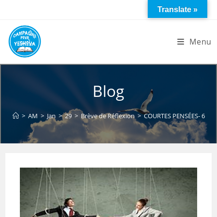
Skip
Translate »
to
content
Menu
Blog
>
AM
>
Jan
>
29
>
Brève de Réflexion
>
COURTES PENSÉES- 6