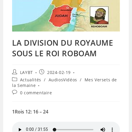
LA DIVISION DU ROYAUME
SOUS LE ROI ROBOAM
Auteur/autrice
Publication
LAYBT
2024-02-19
de
publiée :
Post
Actualités
/
AudiosVidéos
/
Mes Versets de
la
category:
la Semaine
publication :
Commentaires
0 commentaire
de
la
publication :
1Rois 12: 16 – 24