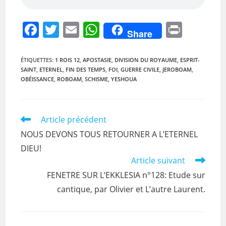
F
T
E
W
Pr
Share
a
w
m
h
in
c
itt
ai
at
t
ÉTIQUETTES
:
1 ROIS 12
,
APOSTASIE
,
DIVISION DU ROYAUME
,
ESPRIT-
SAINT
,
ETERNEL
,
FIN DES TEMPS
,
FOI
,
GUERRE CIVILE
,
JEROBOAM
,
e
er
l
s
OBÉISSANCE
,
ROBOAM
,
SCHISME
,
YESHOUA
b
A
o
p
Read
Article précédent
o
p
more
NOUS DEVONS TOUS RETOURNER A L’ETERNEL
k
articles
DIEU!
Article suivant
FENETRE SUR L’EKKLESIA n°128: Etude sur
cantique, par Olivier et L’autre Laurent.