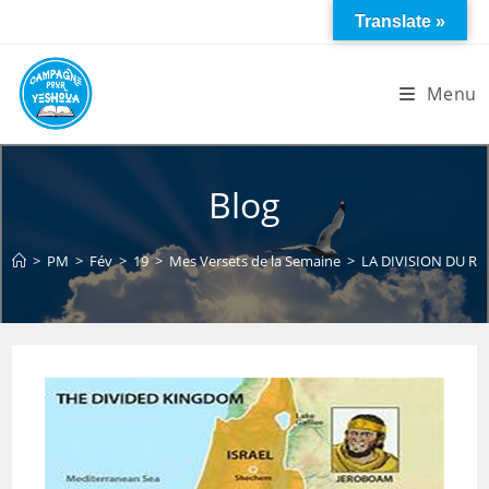
Skip
Translate »
to
content
Menu
Blog
>
PM
>
Fév
>
19
>
Mes Versets de la Semaine
>
LA DIVISION DU R