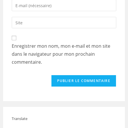
name
Enter
or
your
username
email
Saisir
to
address
l’URL
comment
to
de
comment
votre
Enregistrer mon nom, mon e-mail et mon site
site
dans le navigateur pour mon prochain
(facultatif)
commentaire.
Translate