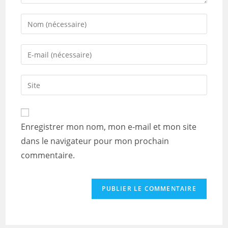
Enter
your
name
Enter
or
your
username
email
Saisir
to
address
l’URL
comment
to
de
comment
votre
Enregistrer mon nom, mon e-mail et mon site
site
dans le navigateur pour mon prochain
(facultatif)
commentaire.