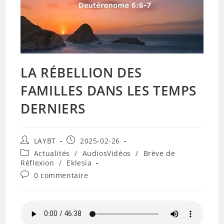
LA RÉBELLION DES
FAMILLES DANS LES TEMPS
DERNIERS
Auteur/autrice
Publication
LAYBT
2025-02-26
de
publiée :
Post
Actualités
/
AudiosVidéos
/
Brève de
la
category:
Réflexion
/
Eklesia
publication :
Commentaires
0 commentaire
de
la
publication :