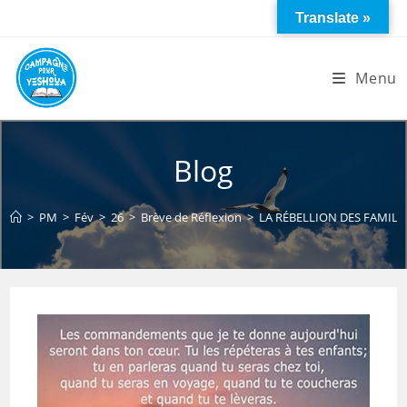
Skip
Translate »
to
content
Menu
Blog
>
PM
>
Fév
>
26
>
Brève de Réflexion
>
LA RÉBELLION DES FAMILL