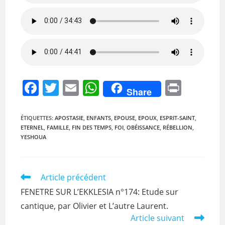
F
T
E
W
Pr
Share
a
w
m
h
in
c
itt
ai
at
t
ÉTIQUETTES
:
APOSTASIE
,
ENFANTS
,
EPOUSE
,
EPOUX
,
ESPRIT-SAINT
,
ETERNEL
,
FAMILLE
,
FIN DES TEMPS
,
FOI
,
OBÉISSANCE
,
RÉBELLION
,
e
er
l
s
YESHOUA
b
A
o
p
Read
Article précédent
o
p
more
FENETRE SUR L’EKKLESIA n°174: Etude sur
k
articles
cantique, par Olivier et L’autre Laurent.
Article suivant