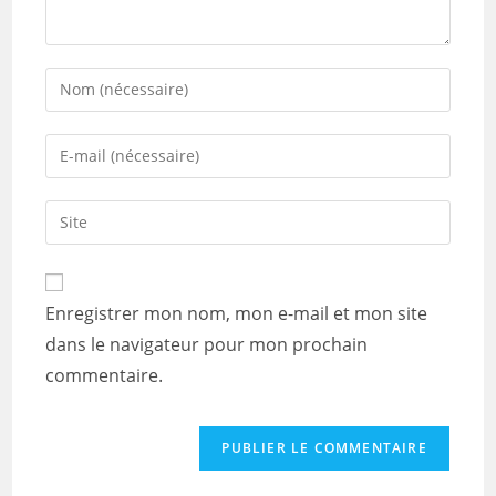
Enter
your
name
Enter
or
your
username
email
Saisir
to
address
l’URL
comment
to
de
comment
votre
Enregistrer mon nom, mon e-mail et mon site
site
dans le navigateur pour mon prochain
(facultatif)
commentaire.