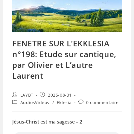
FENETRE SUR L’EKKLESIA
n°198: Etude sur cantique,
par Olivier et L’autre
Laurent
Auteur/autrice
Publication
LAYBT
2025-08-31
de
publiée :
Post
Commentaires
AudiosVidéos
/
Eklesia
0 commentaire
la
category:
de
publication :
la
publication :
Jésus-Christ est ma sagesse – 2