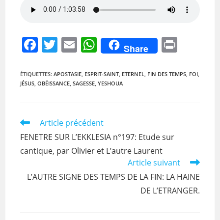
F
T
E
W
Pr
Share
a
w
m
h
in
c
itt
ai
at
t
ÉTIQUETTES
:
APOSTASIE
,
ESPRIT-SAINT
,
ETERNEL
,
FIN DES TEMPS
,
FOI
,
JÉSUS
,
OBÉISSANCE
,
SAGESSE
,
YESHOUA
e
er
l
s
b
A
o
p
Read
Article précédent
more
o
p
FENETRE SUR L’EKKLESIA n°197: Etude sur
articles
k
cantique, par Olivier et L’autre Laurent
Article suivant
L’AUTRE SIGNE DES TEMPS DE LA FIN: LA HAINE
DE L’ETRANGER.