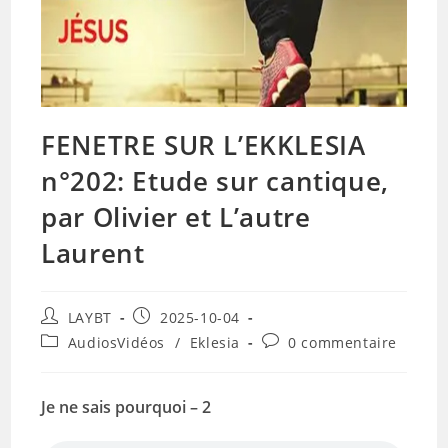
FENETRE SUR L’EKKLESIA
n°202: Etude sur cantique,
par Olivier et L’autre
Laurent
Auteur/autrice
Publication
LAYBT
2025-10-04
de
publiée :
Post
Commentaires
AudiosVidéos
/
Eklesia
0 commentaire
la
category:
de
publication :
la
publication :
Je ne sais pourquoi – 2