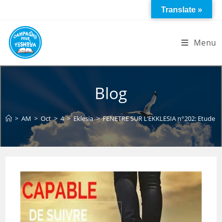
Skip
Translate »
to
content
Menu
Blog
>
AM
>
Oct
>
4
>
Eklesia
>
FENETRE SUR L’EKKLESIA n°202: Etude sur 