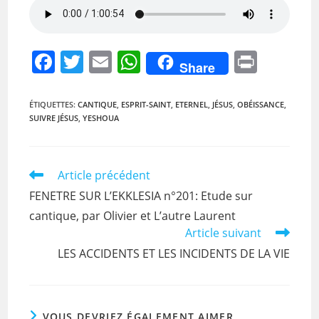
F
T
E
W
Pr
Share
a
w
m
h
in
c
itt
ai
at
t
ÉTIQUETTES
:
CANTIQUE
,
ESPRIT-SAINT
,
ETERNEL
,
JÉSUS
,
OBÉISSANCE
,
SUIVRE JÉSUS
,
YESHOUA
e
er
l
s
b
A
o
p
Read
Article précédent
more
o
p
FENETRE SUR L’EKKLESIA n°201: Etude sur
articles
k
cantique, par Olivier et L’autre Laurent
Article suivant
LES ACCIDENTS ET LES INCIDENTS DE LA VIE
VOUS DEVRIEZ ÉGALEMENT AIMER