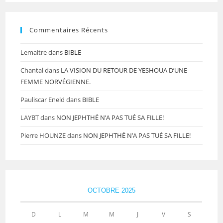
Commentaires Récents
Lemaitre
dans
BIBLE
Chantal
dans
LA VISION DU RETOUR DE YESHOUA D’UNE
FEMME NORVÉGIENNE.
Pauliscar Eneld
dans
BIBLE
LAYBT
dans
NON JEPHTHÉ N’A PAS TUÉ SA FILLE!
Pierre HOUNZE
dans
NON JEPHTHÉ N’A PAS TUÉ SA FILLE!
OCTOBRE 2025
D
L
M
M
J
V
S