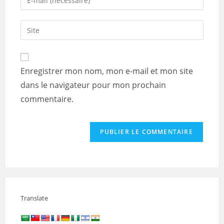
or
your
username
email
Saisir
to
address
l’URL
comment
to
de
comment
votre
Enregistrer mon nom, mon e-mail et mon site
site
dans le navigateur pour mon prochain
(facultatif)
commentaire.
Translate