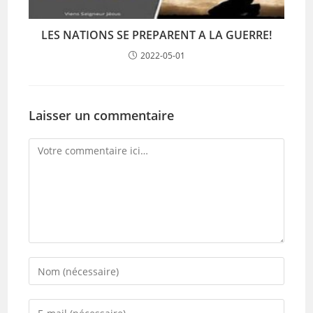
LES NATIONS SE PREPARENT A LA GUERRE!
2022-05-01
Laisser un commentaire
Comment
Enter
your
name
Enter