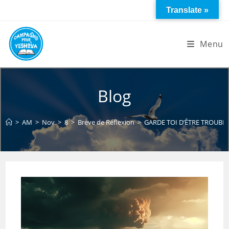
Skip
Translate »
to
content
Menu
Blog
>
AM
>
Nov
>
8
>
Brève de Réflexion
>
GARDE TOI D’ÊTRE TROUBLÉ