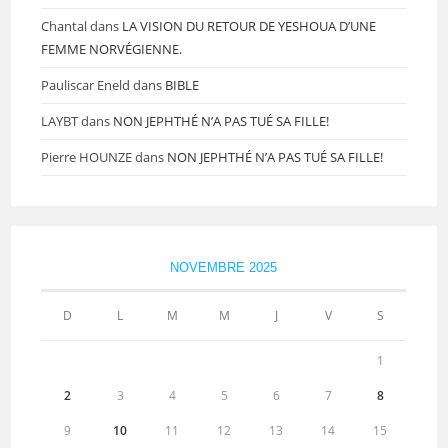
Chantal
dans
LA VISION DU RETOUR DE YESHOUA D’UNE
FEMME NORVÉGIENNE.
Pauliscar Eneld
dans
BIBLE
LAYBT
dans
NON JEPHTHÉ N’A PAS TUÉ SA FILLE!
Pierre HOUNZE
dans
NON JEPHTHÉ N’A PAS TUÉ SA FILLE!
NOVEMBRE 2025
D
L
M
M
J
V
S
1
2
3
4
5
6
7
8
9
10
11
12
13
14
15