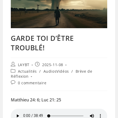
GARDE TOI D’ÊTRE
TROUBLÉ!
Auteur/autrice
Publication
LAYBT
2025-11-08
de
publiée :
Post
Actualités
/
AudiosVidéos
/
Brève de
la
category:
Réflexion
publication :
Commentaires
0 commentaire
de
la
publication :
Matthieu 24: 6; Luc 21: 25