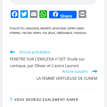
F
T
E
W
Pr
Share
a
w
m
h
in
c
itt
ai
at
t
ÉTIQUETTES
:
ANGOISSE
,
ANXIÉTÉ
,
APOSTASIE
,
ESPRIT-SAINT
,
ETERNEL
,
FIN DES TEMPS
,
FOI
,
JÉSUS
,
OBÉISSANCE
,
YESHOUA
e
er
l
s
b
A
o
p
Read
Article précédent
more
o
p
FENETRE SUR L’EKKLESIA n°207: Etude sur
articles
k
cantique, par Olivier et L’autre Laurent
Article suivant
LA FEMME VERTUEUSE DE SUNEM
VOUS DEVRIEZ ÉGALEMENT AIMER