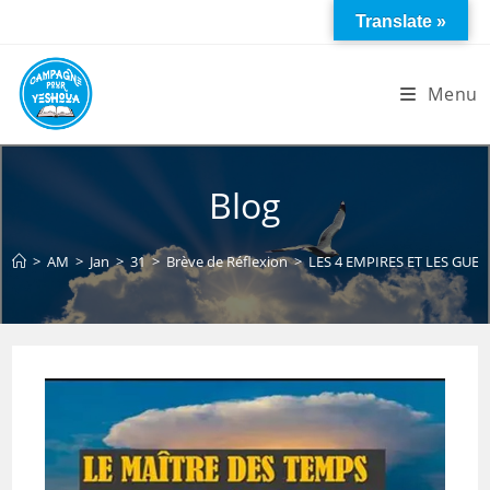
Skip
Translate »
to
content
Menu
Blog
>
AM
>
Jan
>
31
>
Brève de Réflexion
>
LES 4 EMPIRES ET LES GUE