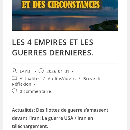
LES 4 EMPIRES ET LES
GUERRES DERNIERES.
Auteur/autrice
Publication
LAYBT
2026-01-31
de
publiée :
Post
Actualités
/
AudiosVidéos
/
Brève de
la
category:
Réflexion
publication :
Commentaires
0 commentaire
de
la
publication :
Actualités: Des flottes de guerre s’amassent
devant l’Iran: La guerre USA / Iran en
téléchargement.