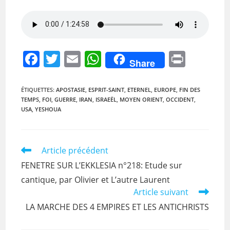
F
T
E
W
Pr
Share
a
w
m
h
in
c
itt
ai
at
t
ÉTIQUETTES
:
APOSTASIE
,
ESPRIT-SAINT
,
ETERNEL
,
EUROPE
,
FIN DES
TEMPS
,
FOI
,
GUERRE
,
IRAN
,
ISRAEËL
,
MOYEN ORIENT
,
OCCIDENT
,
e
er
l
s
USA
,
YESHOUA
b
A
o
p
Read
Article précédent
o
p
more
FENETRE SUR L’EKKLESIA n°218: Etude sur
k
articles
cantique, par Olivier et L’autre Laurent
Article suivant
LA MARCHE DES 4 EMPIRES ET LES ANTICHRISTS