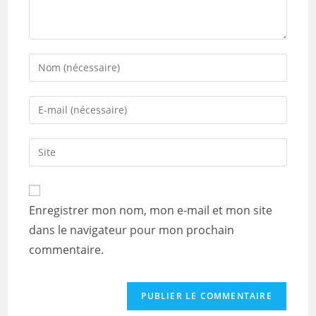
Enter
your
name
Enter
or
your
username
email
Saisir
to
address
l’URL
comment
to
de
comment
votre
Enregistrer mon nom, mon e-mail et mon site
site
dans le navigateur pour mon prochain
(facultatif)
commentaire.